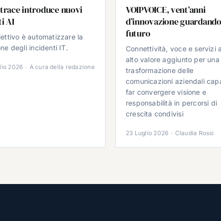
trace introduce nuovi
VOIPVOICE, vent’anni
i AI
d’innovazione guardando
futuro
iettivo è automatizzare la
ne degli incidenti IT.
Connettività, voce e servizi 
alto valore aggiunto per una
lio 2026
·
A cura della redazione
trasformazione delle
comunicazioni aziendali cap
far convergere visione e
responsabilità in percorsi di
crescita condivisi
23 Luglio 2026
·
Claudia Rossi