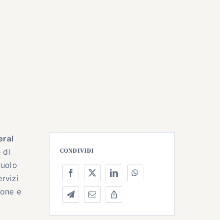
ral
 di
CONDIVIDI
ruolo
ervizi
ione e