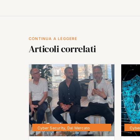
CONTINUA A LEGGERE
Articoli correlati
Cyber Security
,
Dal Mercato
Cyber