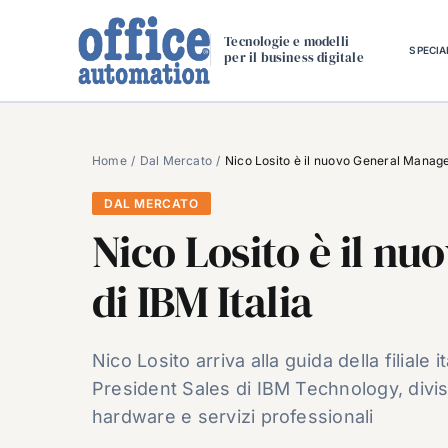
Salta
al
Tecnologie e modelli
SPECIA
per il business digitale
contenuto
Home
Dal Mercato
Nico Losito è il nuovo General Manager
DAL MERCATO
Nico Losito è il n
di IBM Italia
Nico Losito arriva alla guida della filiale 
President Sales di IBM Technology, divis
hardware e servizi professionali