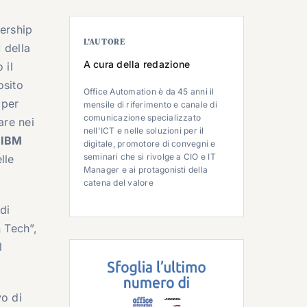
dership
L’AUTORE
 della
A cura della redazione
 il
osito
Office Automation è da 45 anni il
 per
mensile di riferimento e canale di
comunicazione specializzato
are nei
nell'ICT e nelle soluzioni per il
o
IBM
digitale, promotore di convegni e
seminari che si rivolge a CIO e IT
lle
Manager e ai protagonisti della
catena del valore
 di
& Tech”,
l
vo di