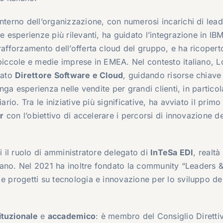
nterno dell’organizzazione, con numerosi incarichi di lea
e esperienze più rilevanti, ha guidato l’integrazione in IBM
 rafforzamento dell’offerta cloud del gruppo, e ha ricoperto
 piccole e medie imprese in EMEA. Nel contesto italiano, L
tato
Direttore Software e Cloud
, guidando risorse chiave
unga esperienza nelle vendite per grandi clienti, in particol
ario. Tra le iniziative più significative, ha avviato il prim
er
con l’obiettivo di accelerare i percorsi di innovazione de
i il ruolo di amministratore delegato di
InTeSa EDI
, realtà
aliano. Nel 2021 ha inoltre fondato la community “Leaders 
 e progetti su tecnologia e innovazione per lo sviluppo de
ituzionale
e
accademico
: è membro del Consiglio Diretti