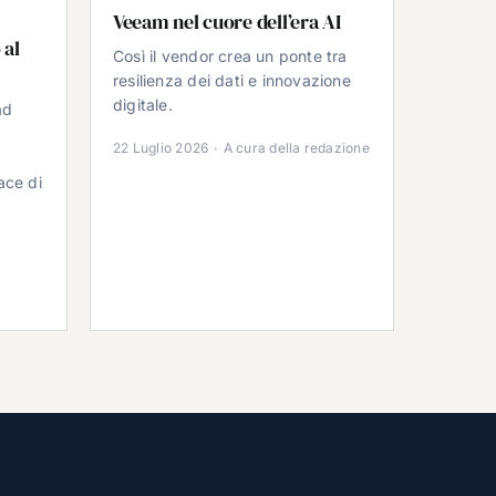
Veeam nel cuore dell’era AI
 al
Così il vendor crea un ponte tra
resilienza dei dati e innovazione
digitale.
ad
22 Luglio 2026
·
A cura della redazione
ace di