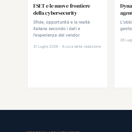
ESET e le nuove frontiere
Dyna
della cybersecurity
agent
Sfide, opportunità e la realtà
L'obb
italiana secondo i dati e
gestio
l’esperienza del vendor.
28 Lug
31 Luglio 2026
·
A cura della redazione