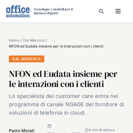
Salta
Tecnologie e modelli per il
al
business digitale
Toggl
contenuto
Navig
SPECIALI
SPECIAL PAPER
Home
Dal Mercato
NFON ed Eudata insieme per le interazioni con i clienti
TAVOLE ROTONDE DI REDAZIONE
DAL MERCATO
DAL MERCATO
NFON ed Eudata insieme per
CARRIERE
le interazioni con i clienti
VIDEO
EVENTI
Lo specialista del customer care entra nel
programma di canale NGAGE del fornitore di
CHI SIAMO
soluzioni di telefonia in cloud.
4 min di lettura
Paolo Morati