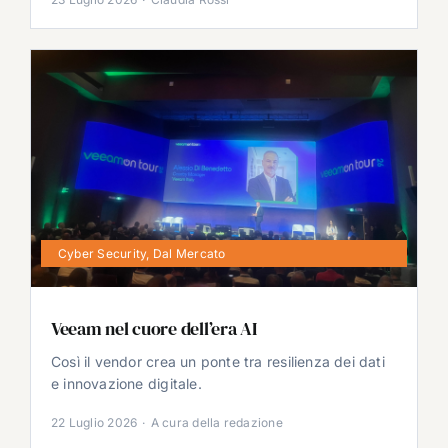
Cyber Security
,
Dal Mercato
Veeam nel cuore dell’era AI
Così il vendor crea un ponte tra resilienza dei dati
e innovazione digitale.
22 Luglio 2026
·
A cura della redazione