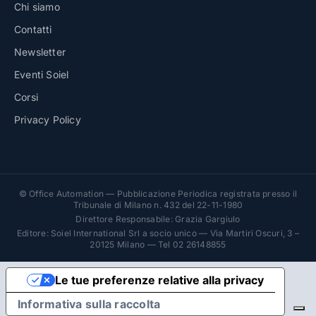
Chi siamo
Contatti
Newsletter
Eventi Soiel
Corsi
Privacy Policy
© Office Automation — Pubblicazione Periodica registrata presso il
Tribunale di Milano n. 432 del 22-11-1980
Direttore Responsabile: Grazia Gargiulo
Editore: Soiel International Srl a socio unico — Via Martiri Oscuri, 3 –
20125 Milano — Tel 02 26148855
Le tue preferenze relative alla privacy
Informativa sulla raccolta