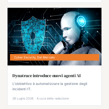
Cyber Security
,
Dal Mercato
Dynatrace introduce nuovi agenti AI
L'obbiettivo è automatizzare la gestione degli
incidenti IT.
28 Luglio 2026
·
A cura della redazione