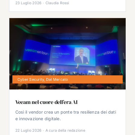
23 Luglio 2026
·
Claudia Rossi
Cyber Security
,
Dal Mercato
Veeam nel cuore dell’era AI
Così il vendor crea un ponte tra resilienza dei dati
e innovazione digitale.
22 Luglio 2026
·
A cura della redazione