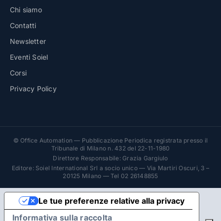
Chi siamo
Contatti
Newsletter
Eventi Soiel
Corsi
Privacy Policy
© Office Automation — Pubblicazione Periodica registrata presso il
Tribunale di Milano n. 432 del 22-11-1980
Direttore Responsabile: Grazia Gargiulo
Editore: Soiel International Srl a socio unico — Via Martiri Oscuri, 3 –
20125 Milano — Tel 02 26148855
Le tue preferenze relative alla privacy
Informativa sulla raccolta