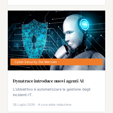
Cyber Security
,
Dal Mercato
Dynatrace introduce nuovi agenti AI
L'obbiettivo è automatizzare la gestione degli
incidenti IT.
28 Luglio 2026
·
A cura della redazione