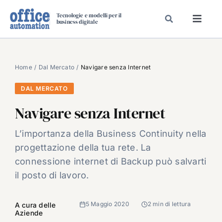
Salta
Tecnologie e modelli per il
al
business digitale
Toggl
contenuto
Navig
SPECIALI
SPECIAL PAPER
Home
Dal Mercato
Navigare senza Internet
TAVOLE ROTONDE DI REDAZIONE
DAL MERCATO
DAL MERCATO
Navigare senza Internet
CARRIERE
L’importanza della Business Continuity nella
VIDEO
progettazione della tua rete. La
EVENTI
connessione internet di Backup può salvarti
il posto di lavoro.
CHI SIAMO
5 Maggio 2020
2 min di lettura
A cura delle
Aziende