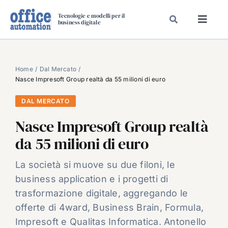
Salta
Tecnologie e modelli per il
al
business digitale
Toggl
contenuto
Navig
SPECIALI
SPECIAL PAPER
Home
Dal Mercato
Nasce Impresoft Group realtà da 55 milioni di euro
TAVOLE ROTONDE DI REDAZIONE
DAL MERCATO
DAL MERCATO
Nasce Impresoft Group realtà
CARRIERE
da 55 milioni di euro
VIDEO
EVENTI
La società si muove su due filoni, le
business application e i progetti di
CHI SIAMO
trasformazione digitale, aggregando le
offerte di 4ward, Business Brain, Formula,
Impresoft e Qualitas Informatica. Antonello