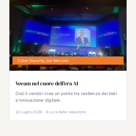
Cyber Security
,
Dal Mercato
Veeam nel cuore dell’era AI
Così il vendor crea un ponte tra resilienza dei dati
e innovazione digitale.
22 Luglio 2026
·
A cura della redazione