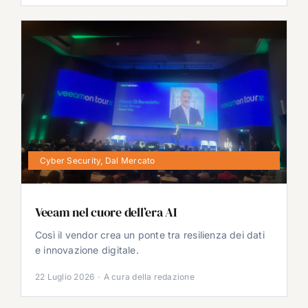
Cyber Security
,
Dal Mercato
Veeam nel cuore dell’era AI
Così il vendor crea un ponte tra resilienza dei dati
e innovazione digitale.
22 Luglio 2026
·
A cura della redazione