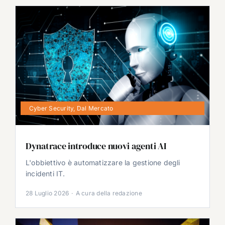
Cyber Security
,
Dal Mercato
Dynatrace introduce nuovi agenti AI
L'obbiettivo è automatizzare la gestione degli
incidenti IT.
28 Luglio 2026
·
A cura della redazione