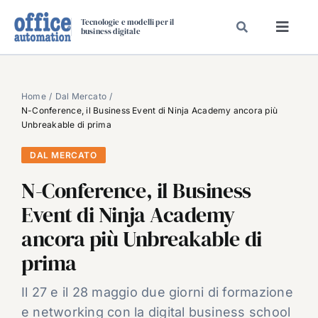
Salta
Tecnologie e modelli per il
al
business digitale
Toggl
contenuto
Navig
SPECIALI
SPECIAL PAPER
Home
Dal Mercato
N-Conference, il Business Event di Ninja Academy ancora più
TAVOLE ROTONDE DI REDAZIONE
Unbreakable di prima
DAL MERCATO
DAL MERCATO
CARRIERE
N-Conference, il Business
VIDEO
Event di Ninja Academy
EVENTI
ancora più Unbreakable di
CHI SIAMO
prima
Il 27 e il 28 maggio due giorni di formazione
e networking con la digital business school