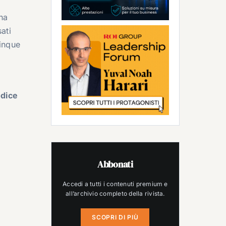
na
ati
cinque
odice
Abbonati
Accedi a tutti i contenuti premium e
all’archivio completo della rivista.
SCOPRI DI PIÙ