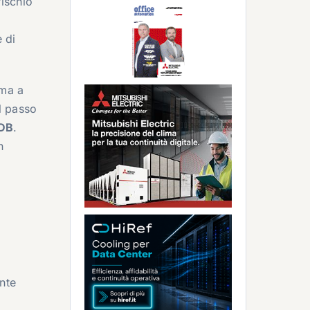
rischio
e di
 ma a
al passo
oDB
.
n
nte