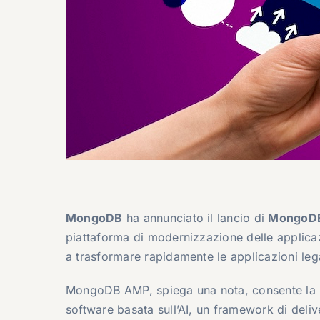
MongoDB
ha annunciato il lancio di
MongoDB 
piattaforma di modernizzazione delle applicazio
a trasformare rapidamente le applicazioni lega
MongoDB AMP, spiega una nota, consente la m
software basata sull’AI, un framework di deliv