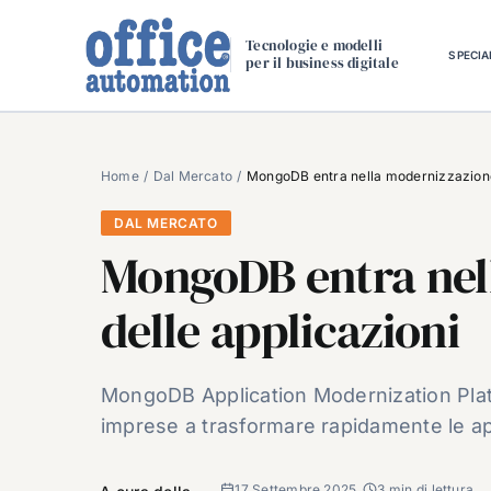
Salta
al
Tecnologie e modelli
SPECIA
per il business digitale
contenuto
Home
Dal Mercato
MongoDB entra nella modernizzazione
DAL MERCATO
MongoDB entra nel
delle applicazioni
MongoDB Application Modernization Platfo
imprese a trasformare rapidamente le app
17 Settembre 2025
3 min di lettura