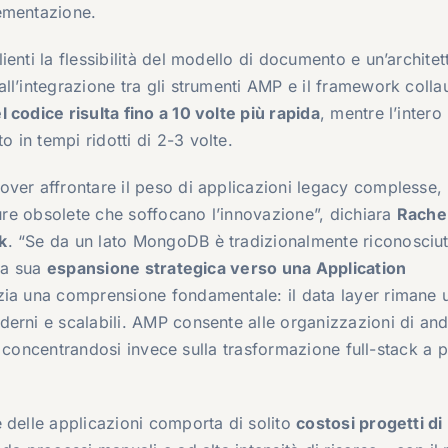
ementazione.
enti la flessibilità del modello di documento e un’architet
ll’integrazione tra gli strumenti AMP e il framework colla
 codice risulta fino a 10 volte più rapida
, mentre l’intero
in tempi ridotti di 2-3 volte.
ver affrontare il peso di applicazioni legacy complesse,
ture obsolete che soffocano l’innovazione”, dichiara
Rache
k
. “Se da un lato MongoDB è tradizionalmente riconosciu
 la sua
espansione strategica verso una Application
nzia una comprensione fondamentale: il data layer rimane 
erni e scalabili. AMP consente alle organizzazioni di an
“, concentrandosi invece sulla trasformazione full-stack a p
 delle applicazioni comporta di solito
costosi progetti di