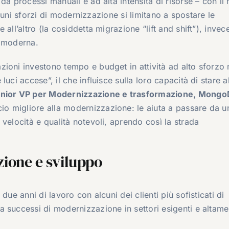
da processi manuali e ad alta intensità di risorse – con il 
alcuni sforzi di modernizzazione si limitano a spostare le
all’altro (la cosiddetta migrazione “lift and shift”), invec
e moderna.
ioni investono tempo e budget in attività ad alto sforzo
uci accese”, il che influisce sulla loro capacità di stare 
enior VP per Modernizzazione e trasformazione, Mong
 migliore alla modernizzazione: le aiuta a passare da u
velocità e qualità notevoli, aprendo così la strada
azione e sviluppo
due anni di lavoro con alcuni dei clienti più sofisticati di
 successi di modernizzazione in settori esigenti e altame