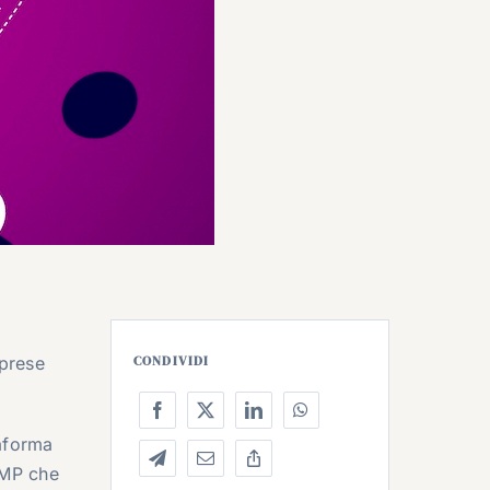
mprese
CONDIVIDI
aforma
 AMP che