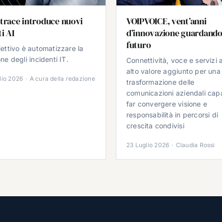
trace introduce nuovi
VOIPVOICE, vent’anni
i AI
d’innovazione guardando
futuro
iettivo è automatizzare la
ne degli incidenti IT.
Connettività, voce e servizi 
alto valore aggiunto per una
lio 2026
·
A cura della redazione
trasformazione delle
comunicazioni aziendali cap
far convergere visione e
responsabilità in percorsi di
crescita condivisi
23 Luglio 2026
·
Claudia Rossi