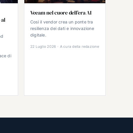
Veeam nel cuore dell’era AI
 al
Così il vendor crea un ponte tra
resilienza dei dati e innovazione
digitale.
ad
22 Luglio 2026
·
A cura della redazione
ace di