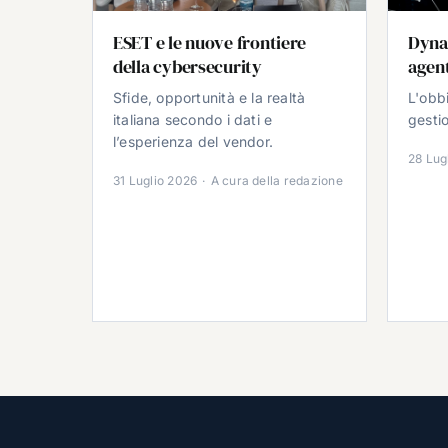
ESET e le nuove frontiere
Dyna
della cybersecurity
agent
Sfide, opportunità e la realtà
L'obb
italiana secondo i dati e
gestio
l’esperienza del vendor.
28 Lug
31 Luglio 2026
·
A cura della redazione