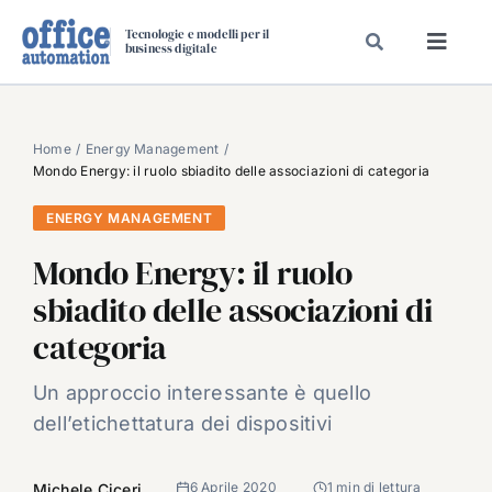
Salta
Tecnologie e modelli per il
al
business digitale
Toggl
contenuto
Navig
SPECIALI
SPECIAL PAPER
Home
Energy Management
Mondo Energy: il ruolo sbiadito delle associazioni di categoria
TAVOLE ROTONDE DI REDAZIONE
ENERGY MANAGEMENT
DAL MERCATO
Mondo Energy: il ruolo
CARRIERE
sbiadito delle associazioni di
VIDEO
categoria
EVENTI
CHI SIAMO
Un approccio interessante è quello
dell’etichettatura dei dispositivi
6 Aprile 2020
1 min di lettura
Michele Ciceri