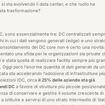
i sta evolvendo il data center, e che ruolo ha
uesta trasformazione?
DC, sono essenzialmente tre: DC centralizzati semp
oghi in cui i dati vengono generati (edge) e uno strat
l consolidamento dei DC core non è certo una novità:
ntato una sfida per le organizzazioni sia private 
i è stata quella di realizzare facility sempre più gra
 Oggi però l’enorme quantità di dati generati da u
ata sta accelerando l’adozione di infrastrutture più 
oiezioni IDC, circa
il 25% delle aziende sta già
andi DC
a favore di strutture più piccole posizionate
enza di conservare e gestire il volume crescente di 
 istituire e servirsi di uno strato intermedio di ‘da