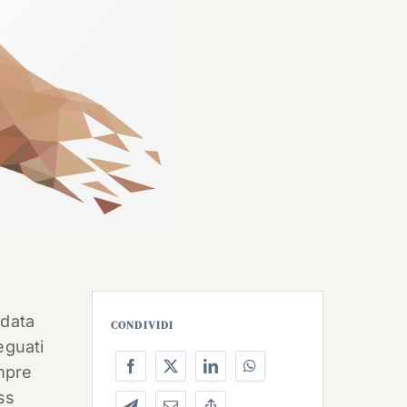
 data
CONDIVIDI
eguati
empre
ss