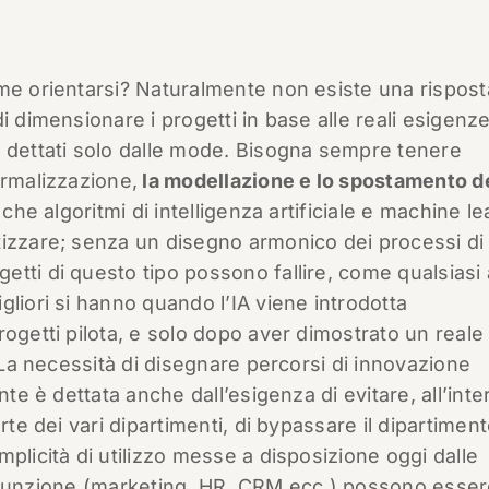
ome orientarsi? Naturalmente non esiste una rispost
i dimensionare i progetti in base alle reali esigenz
i dettati solo dalle mode. Bisogna sempre tenere
ormalizzazione,
la modellazione e lo spostamento de
 che algoritmi di intelligenza artificiale e machine l
tizzare; senza un disegno armonico dei processi di
tti di questo tipo possono fallire, come qualsiasi 
liori si hanno quando l’IA viene introdotta
rogetti pilota, e solo dopo aver dimostrato un reale
. La necessità di disegnare percorsi di innovazione
nte è dettata anche dall’esigenza di evitare, all’inte
rte dei vari dipartimenti, di bypassare il dipartiment
plicità di utilizzo messe a disposizione oggi dalle
 di funzione (marketing, HR, CRM ecc.) possono esse