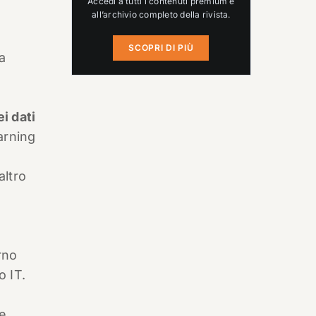
Accedi a tutti i contenuti premium e
all’archivio completo della rivista.
SCOPRI DI PIÙ
a
e
i dati
earning
altro
rno
o IT.
re