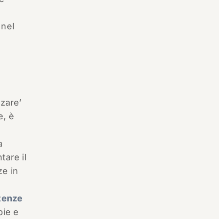
 nel
zzare’
e, è
a
tare il
ze in
tenze
pie e