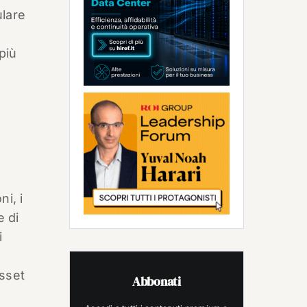
ulare
più
i, i
 di
i
asset
Abbonati