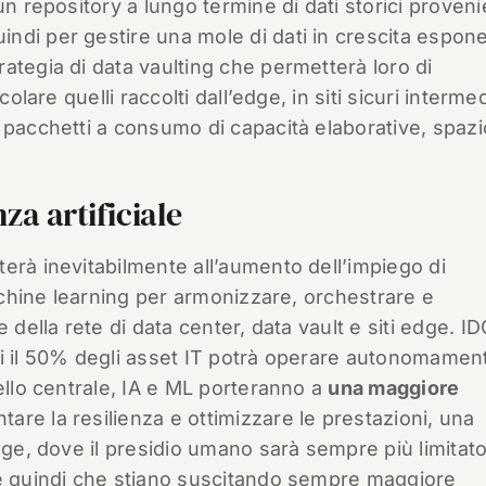
un repository a lungo termine di dati storici proveni
ndi per gestire una mole di dati in crescita espon
ategia di data vaulting che permetterà loro di
olare quelli raccolti dall’edge, in siti sicuri intermed
 pacchetti a consumo di capacità elaborative, spazi
nza artificiale
erà inevitabilmente all’aumento dell’impiego di
machine learning per armonizzare, orchestrare e
 della rete di data center, data vault e siti edge. ID
ni il 50% degli asset IT potrà operare autonomamen
ello centrale, IA e ML porteranno a
una maggiore
are la resilienza e ottimizzare le prestazioni, una
dge, dove il presidio umano sarà sempre più limitato
ce quindi che stiano suscitando sempre maggiore