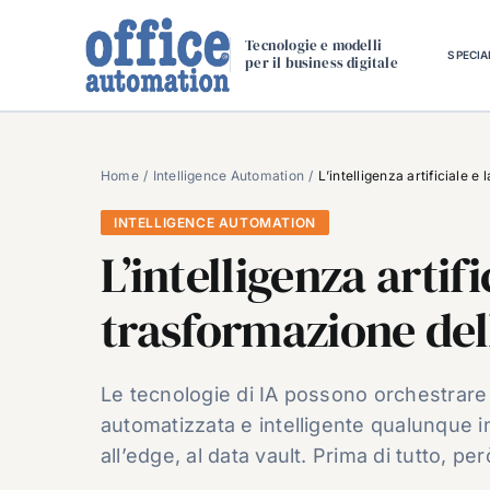
Salta
al
Tecnologie e modelli
SPECIA
per il business digitale
contenuto
Home
Intelligence Automation
L’intelligenza artificiale e
INTELLIGENCE AUTOMATION
L’intelligenza artifi
trasformazione del
Le tecnologie di IA possono orchestrar
automatizzata e intelligente qualunque in
all’edge, al data vault. Prima di tutto, pe