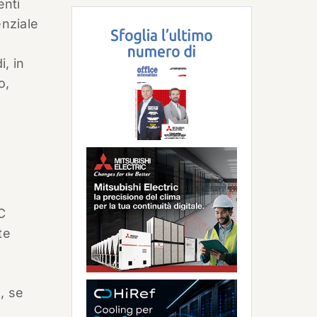
enti
enziale
i, in
o,
C
te
, se