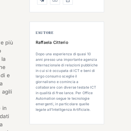
L’AUTORE
re più
Raffaela Citterio
o
Dopo una esperienza di quasi 10
 la
anni presso una importante agenzia
internazionale di relazioni pubbliche
che
in cui si è occupata di ICT e beni di
ndi e
largo consumo sceglie il
giornalismo e comincia a
na
collaborare con diverse testate ICT
agili
in qualità di free lance. Per Office
Automation segue le tecnologie
emergenti, in particolare quelle
 in
legate all’Intelligenza Artificiale.
dati
ta