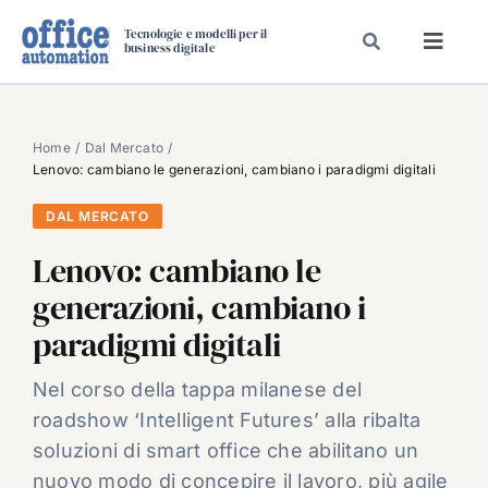
Salta
Tecnologie e modelli per il
al
business digitale
Toggl
contenuto
Navig
SPECIALI
SPECIAL PAPER
Home
Dal Mercato
Lenovo: cambiano le generazioni, cambiano i paradigmi digitali
TAVOLE ROTONDE DI REDAZIONE
DAL MERCATO
DAL MERCATO
Lenovo: cambiano le
CARRIERE
generazioni, cambiano i
VIDEO
paradigmi digitali
EVENTI
CHI SIAMO
Nel corso della tappa milanese del
roadshow ‘Intelligent Futures’ alla ribalta
soluzioni di smart office che abilitano un
nuovo modo di concepire il lavoro, più agile