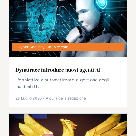
Cyber Security
,
Dal Mercato
Dynatrace introduce nuovi agenti AI
L'obbiettivo è automatizzare la gestione degli
incidenti IT.
28 Luglio 2026
·
A cura della redazione