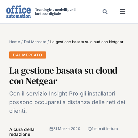
Salta
Tecnologie e modelli per il
al
business digitale
Toggl
contenuto
Navig
SPECIALI
SPECIAL PAPER
Home
Dal Mercato
La gestione basata su cloud con Netgear
TAVOLE ROTONDE DI REDAZIONE
DAL MERCATO
DAL MERCATO
La gestione basata su cloud
CARRIERE
con Netgear
VIDEO
Con il servizio Insight Pro gli installatori
EVENTI
possono occuparsi a distanza delle reti dei
CHI SIAMO
clienti.
31 Marzo 2020
1 min di lettura
A cura della
redazione