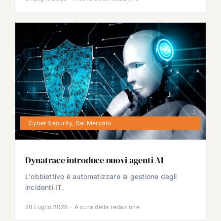
Cyber Security
,
Dal Mercato
Dynatrace introduce nuovi agenti AI
L'obbiettivo è automatizzare la gestione degli
incidenti IT.
28 Luglio 2026
·
A cura della redazione