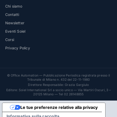
Chi siamo
Contatti
Newsletter
Eventi Soiel
Corsi
Privacy Policy
© Office Automation — Pubblicazione Periodica registrata presso il
Tribunale di Milano n. 432 del 22-11-1980
Direttore Responsabile: Grazia Gargiulo
Editore: Soiel International Srl a socio unico — Via Martiri Oscuri, 3 –
20125 Milano — Tel 02 26148855
Le tue preferenze relative alla privacy
Informativa sulla raccolta