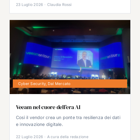
23 Luglio 2026
·
Claudia Rossi
Cyber Security
,
Dal Mercato
Veeam nel cuore dell’era AI
Così il vendor crea un ponte tra resilienza dei dati
e innovazione digitale.
22 Luglio 2026
·
A cura della redazione