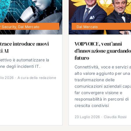
 Security
,
Dal Mercato
Dal Mercato
trace introduce nuovi
VOIPVOICE, vent’anni
i AI
d’innovazione guardando
futuro
iettivo è automatizzare la
ne degli incidenti IT.
Connettività, voce e servizi 
alto valore aggiunto per una
lio 2026
·
A cura della redazione
trasformazione delle
comunicazioni aziendali cap
far convergere visione e
responsabilità in percorsi di
crescita condivisi
23 Luglio 2026
·
Claudia Rossi