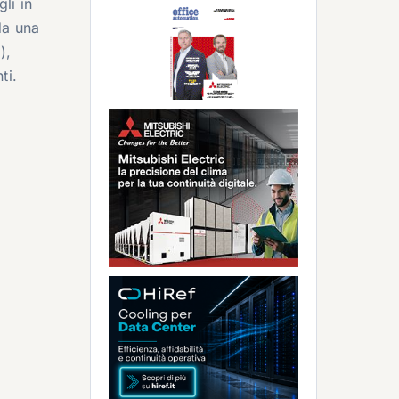
li in
da una
),
ti.