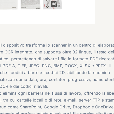
l dispositivo trasforma lo scanner in un centro di elabora
re OCR integrato, che supporta oltre 32 lingue, il testo de
co, permettendo di salvare i file in formato PDF ricercab
ali PDF-A, TIFF, JPEG, PNG, BMP, DOCX, XLSX e PPTX. Il
che i codici a barre e i codici 2D, abilitando la rinomina
nalizzati come data, ora, contatori progressivi, nome uten
OCR e dai codici rilevati.
limina ogni barriera nei flussi di lavoro, offrendo la libe
, tra cui cartelle locali o di rete, e-mail, server FTP e sta
 cloud come SharePoint, Google Drive, Dropbox e OneDrive
tendo al professionista di salvare i file persino direttam