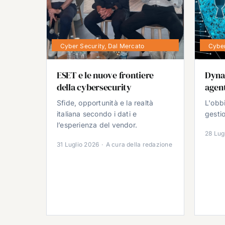
Cyber Security
,
Dal Mercato
Cyber
ESET e le nuove frontiere
Dyna
della cybersecurity
agent
Sfide, opportunità e la realtà
L'obb
italiana secondo i dati e
gestio
l’esperienza del vendor.
28 Lug
31 Luglio 2026
·
A cura della redazione