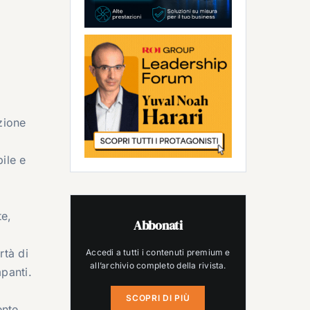
zione
i
ile e
te,
Abbonati
rtà di
Accedi a tutti i contenuti premium e
all’archivio completo della rivista.
mpanti.
SCOPRI DI PIÙ
ente