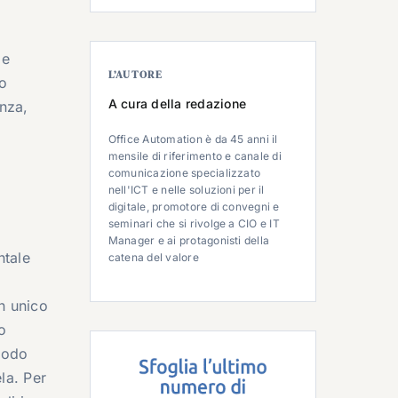
i
le
L’AUTORE
to
A cura della redazione
enza,
Office Automation è da 45 anni il
mensile di riferimento e canale di
comunicazione specializzato
nell'ICT e nelle soluzioni per il
digitale, promotore di convegni e
seminari che si rivolge a CIO e IT
Manager e ai protagonisti della
ntale
catena del valore
n unico
o
 modo
ela. Per