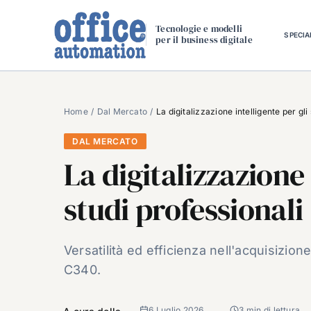
Salta
al
Tecnologie e modelli
SPECIA
per il business digitale
contenuto
Home
Dal Mercato
La digitalizzazione intelligente per gli
DAL MERCATO
La digitalizzazione 
studi professionali
Versatilità ed efficienza nell'acquisiz
C340.
6 Luglio 2026
3 min di lettura