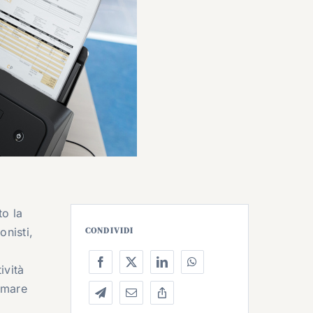
to la
onisti,
CONDIVIDI
ività
rmare