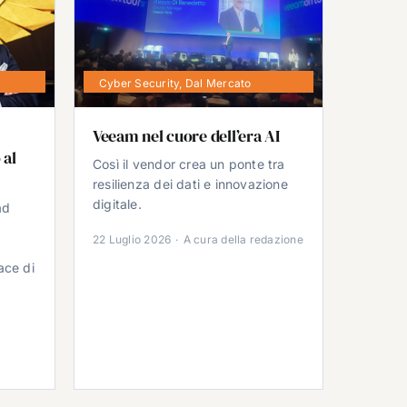
Cyber Security
,
Dal Mercato
Veeam nel cuore dell’era AI
 al
Così il vendor crea un ponte tra
resilienza dei dati e innovazione
digitale.
ad
22 Luglio 2026
·
A cura della redazione
ace di