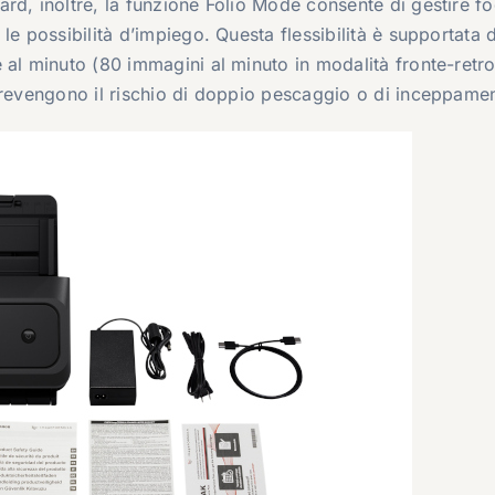
d, inoltre, la funzione Folio Mode consente di gestire fog
le possibilità d’impiego. Questa flessibilità è supportata 
 al minuto (80 immagini al minuto in modalità fronte-retro
prevengono il rischio di doppio pescaggio o di inceppamen