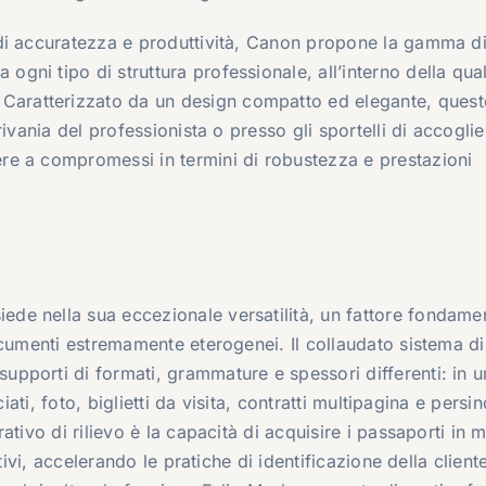
di accuratezza e produttività, Canon propone la gamma d
ni tipo di struttura professionale, all’interno della qua
. Caratterizzato da un design compatto ed elegante, ques
ivania del professionista o presso gli sportelli di accogli
e a compromessi in termini di robustezza e prestazioni
e nella sua eccezionale versatilità, un fattore fondame
ocumenti estremamente eterogenei. Il collaudato sistema di
pporti di formati, grammature e spessori differenti: in u
iati, foto, biglietti da visita, contratti multipagina e persin
ativo di rilievo è la capacità di acquisire i passaporti in
tivi, accelerando le pratiche di identificazione della client