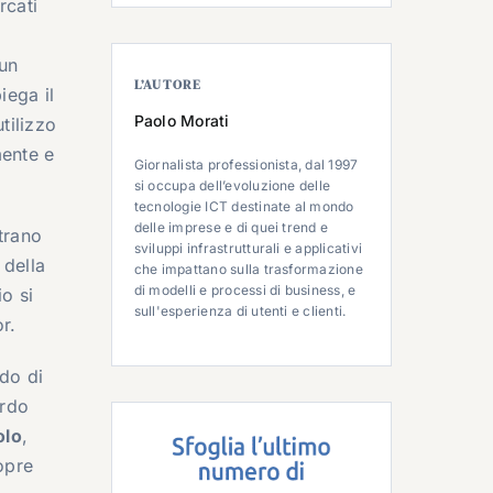
rcati
 un
L’AUTORE
iega il
Paolo Morati
tilizzo
mente e
Giornalista professionista, dal 1997
si occupa dell’evoluzione delle
tecnologie ICT destinate al mondo
delle imprese e di quei trend e
ntrano
sviluppi infrastrutturali e applicativi
 della
che impattano sulla trasformazione
di modelli e processi di business, e
o si
sull'esperienza di utenti e clienti.
r.
ndo di
ardo
olo
,
opre