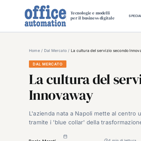
Salta
al
Tecnologie e modelli
SPECIA
per il business digitale
contenuto
Home
Dal Mercato
La cultura del servizio secondo Inno
DAL MERCATO
La cultura del serv
Innovaway
L'azienda nata a Napoli mette al centro u
tramite i 'blue collar' della trasformazione
4 min di lettura