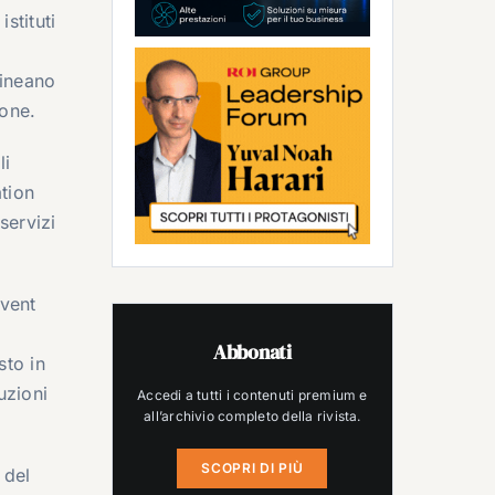
stituti
lineano
ione.
li
ation
servizi
event
Abbonati
sto in
uzioni
Accedi a tutti i contenuti premium e
all’archivio completo della rivista.
SCOPRI DI PIÙ
 del