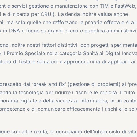
 e servizi gestione e manutenzione con TIM e FastWeb, i
ri e di ricerca per CRUI). L’azienda inoltre valuta anche
ni, ma solo quelle che rafforzano la propria offerta e si al
prio DNA e focus su grandi clienti e pubblica amministraz
o inoltre nostri fattori distintivi, con progetti sperimenta
il Premio Speciale nella categoria Sanità ai Digital Innov
 di testare soluzioni e approcci prima di applicarli ai 
escelto dal ‘break and fix’ (gestione di problemi) al ‘pr
o la tecnologia per ridurre i rischi e le criticità. Il tutto
orama digitale e della sicurezza informatica, in un conte
competenze e di comunicare efficacemente i rischi e le sol
one con altre realtà, ci occupiamo dell’intero ciclo di vita