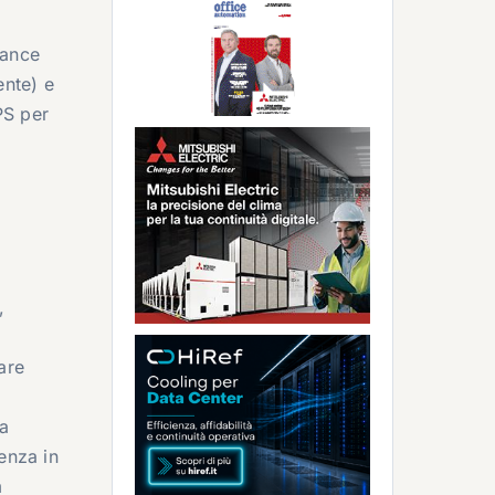
rance
ente) e
PS per
,
are
ia
enza in
m