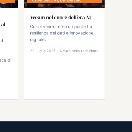
Cyber Security
,
Dal Mercato
Veeam nel cuore dell’era AI
 al
Così il vendor crea un ponte tra
resilienza dei dati e innovazione
digitale.
ad
22 Luglio 2026
·
A cura della redazione
ace di