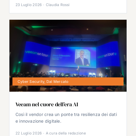
23 Luglio 2026
·
Claudia Rossi
Cyber Security
,
Dal Mercato
Veeam nel cuore dell’era AI
Così il vendor crea un ponte tra resilienza dei dati
e innovazione digitale.
22 Luglio 2026
·
A cura della redazione