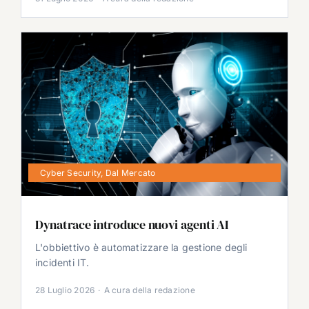
Cyber Security
,
Dal Mercato
Dynatrace introduce nuovi agenti AI
L'obbiettivo è automatizzare la gestione degli
incidenti IT.
28 Luglio 2026
·
A cura della redazione