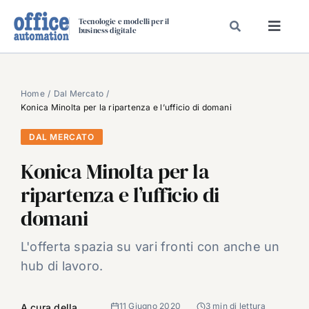
Salta
Tecnologie e modelli per il
al
business digitale
Toggl
contenuto
Navig
SPECIALI
SPECIAL PAPER
Home
Dal Mercato
Konica Minolta per la ripartenza e l’ufficio di domani
TAVOLE ROTONDE DI REDAZIONE
DAL MERCATO
DAL MERCATO
Konica Minolta per la
CARRIERE
ripartenza e l’ufficio di
VIDEO
domani
EVENTI
CHI SIAMO
L'offerta spazia su vari fronti con anche un
hub di lavoro.
11 Giugno 2020
3 min di lettura
A cura della