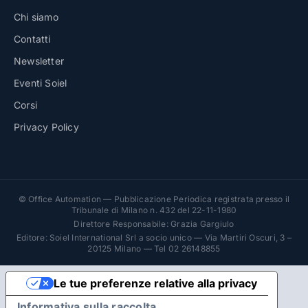
Chi siamo
Contatti
Newsletter
Eventi Soiel
Corsi
Privacy Policy
© Office Automation — Pubblicazione Periodica registrata presso il
Tribunale di Milano n. 432 del 22-11-1980
Direttore Responsabile: Grazia Gargiulo
Editore: Soiel International Srl a socio unico — Via Martiri Oscuri, 3 –
20125 Milano — Tel 02 26148855
Le tue preferenze relative alla privacy
Informativa sulla raccolta