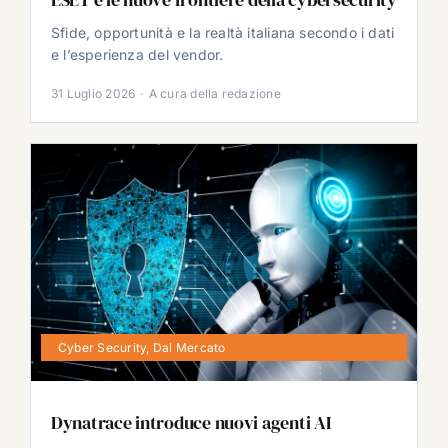
Sfide, opportunità e la realtà italiana secondo i dati
e l’esperienza del vendor.
31 Luglio 2026
·
A cura della redazione
Cyber Security
,
Dal Mercato
Dynatrace introduce nuovi agenti AI