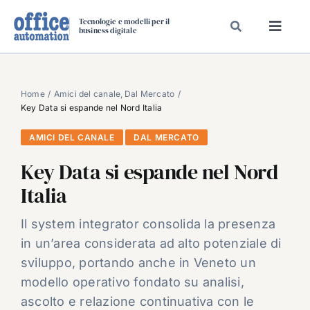
Salta
Tecnologie e modelli per il
al
business digitale
Toggl
contenuto
Navig
SPECIALI
SPECIAL PAPER
Home
Amici del canale
Dal Mercato
Key Data si espande nel Nord Italia
TAVOLE ROTONDE DI REDAZIONE
AMICI DEL CANALE
DAL MERCATO
DAL MERCATO
Key Data si espande nel Nord
CARRIERE
Italia
VIDEO
EVENTI
Il system integrator consolida la presenza
in un’area considerata ad alto potenziale di
CHI SIAMO
sviluppo, portando anche in Veneto un
modello operativo fondato su analisi,
ascolto e relazione continuativa con le