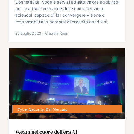
Connettività, voce e servizi ad alto valore aggiunto
per una trasformazione delle comunicazioni
aziendali capace di far convergere visione e
responsabilità in percorsi di crescita condivisi
23 Luglio 2026
·
Claudia Rossi
Cyber Security
,
Dal Mercato
Veeam nel cuore dell’era AI