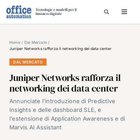
Salta
Tecnologie e modelli per il
al
business digitale
Toggl
contenuto
Navig
SPECIALI
SPECIAL PAPER
Home
Dal Mercato
Juniper Networks rafforza il networking dei data center
TAVOLE ROTONDE DI REDAZIONE
DAL MERCATO
DAL MERCATO
Juniper Networks rafforza il
CARRIERE
networking dei data center
VIDEO
EVENTI
Annunciate l’introduzione di Predictive
Insights e delle dashboard SLE, e
CHI SIAMO
l’estensione di Application Awareness e di
Marvis AI Assistant