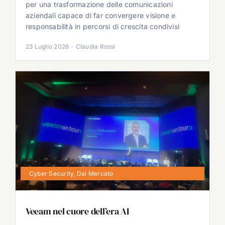
per una trasformazione delle comunicazioni
aziendali capace di far convergere visione e
responsabilità in percorsi di crescita condivisi
23 Luglio 2026
·
Claudia Rossi
Cyber Security
,
Dal Mercato
Veeam nel cuore dell’era AI