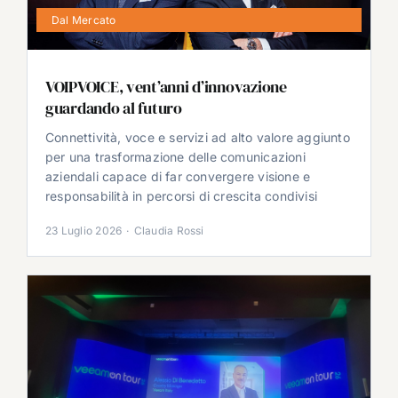
Dal Mercato
VOIPVOICE, vent’anni d’innovazione
guardando al futuro
Connettività, voce e servizi ad alto valore aggiunto
per una trasformazione delle comunicazioni
aziendali capace di far convergere visione e
responsabilità in percorsi di crescita condivisi
23 Luglio 2026
·
Claudia Rossi