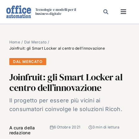
Salta
Tecnologie e modelli per il
al
business digitale
Toggl
contenuto
Navig
SPECIALI
SPECIAL PAPER
Home
Dal Mercato
Joinfruit: gli Smart Locker al centro dell’innovazione
TAVOLE ROTONDE DI REDAZIONE
DAL MERCATO
DAL MERCATO
Joinfruit: gli Smart Locker al
CARRIERE
centro dell’innovazione
VIDEO
EVENTI
Il progetto per essere più vicini ai
consumatori coinvolge le soluzioni Ricoh.
CHI SIAMO
6 Ottobre 2021
3 min di lettura
A cura della
redazione