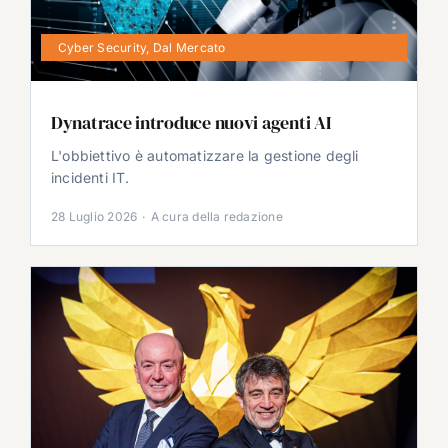
Cyber Security
,
Dal Mercato
Dynatrace introduce nuovi agenti AI
L'obbiettivo è automatizzare la gestione degli
incidenti IT.
28 Luglio 2026
·
A cura della redazione