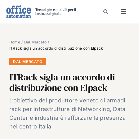
Salta
Tecnologie e modelli per il
al
business digitale
Toggl
contenuto
Navig
SPECIALI
SPECIAL PAPER
Home
Dal Mercato
ITRack sigla un accordo di distribuzione con Elpack
TAVOLE ROTONDE DI REDAZIONE
DAL MERCATO
DAL MERCATO
ITRack sigla un accordo di
CARRIERE
distribuzione con Elpack
VIDEO
EVENTI
L’obiettivo del produttore veneto di armadi
rack per infrastrutture di Networking, Data
CHI SIAMO
Center e industria è rafforzare la presenza
nel centro Italia