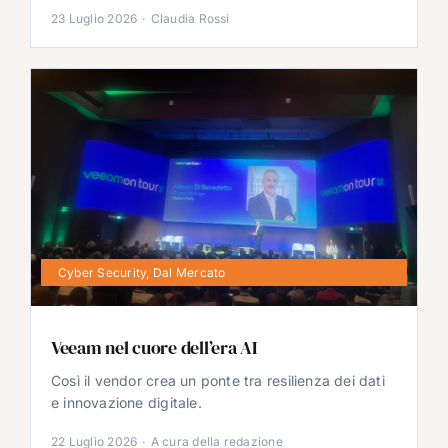
23 Luglio 2026
·
Claudia Rossi
Cyber Security
,
Dal Mercato
Veeam nel cuore dell’era AI
Così il vendor crea un ponte tra resilienza dei dati
e innovazione digitale.
22 Luglio 2026
·
A cura della redazione