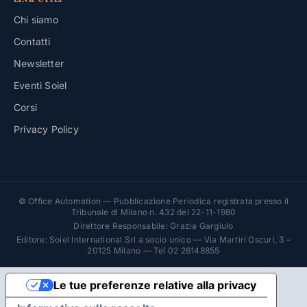
Chi siamo
Contatti
Newsletter
Eventi Soiel
Corsi
Privacy Policy
© Office Automation — Pubblicazione Periodica registrata presso il
Tribunale di Milano n. 432 del 22-11-1980
Direttore Responsabile: Grazia Gargiulo
Editore: Soiel International Srl a socio unico — Via Martiri Oscuri, 3 –
20125 Milano — Tel 02 26148855
Le tue preferenze relative alla privacy