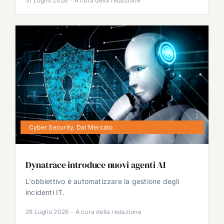
31 Luglio 2026
·
A cura della redazione
Cyber Security
,
Dal Mercato
Dynatrace introduce nuovi agenti AI
L'obbiettivo è automatizzare la gestione degli
incidenti IT.
28 Luglio 2026
·
A cura della redazione