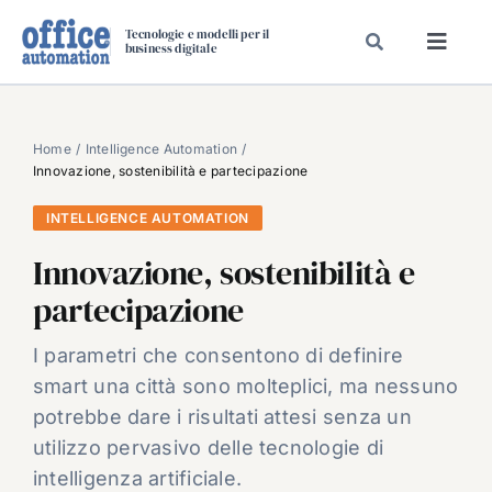
Salta
Tecnologie e modelli per il
al
business digitale
Toggl
contenuto
Navig
SPECIALI
SPECIAL PAPER
Home
Intelligence Automation
Innovazione, sostenibilità e partecipazione
TAVOLE ROTONDE DI REDAZIONE
INTELLIGENCE AUTOMATION
DAL MERCATO
Innovazione, sostenibilità e
CARRIERE
partecipazione
VIDEO
EVENTI
I parametri che consentono di definire
smart una città sono molteplici, ma nessuno
CHI SIAMO
potrebbe dare i risultati attesi senza un
utilizzo pervasivo delle tecnologie di
intelligenza artificiale.