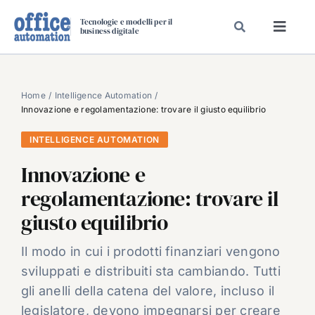
Salta
Tecnologie e modelli per il
al
business digitale
Toggl
contenuto
Navig
SPECIALI
SPECIAL PAPER
Home
Intelligence Automation
Innovazione e regolamentazione: trovare il giusto equilibrio
TAVOLE ROTONDE DI REDAZIONE
INTELLIGENCE AUTOMATION
DAL MERCATO
Innovazione e
CARRIERE
regolamentazione: trovare il
VIDEO
giusto equilibrio
EVENTI
CHI SIAMO
Il modo in cui i prodotti finanziari vengono
sviluppati e distribuiti sta cambiando. Tutti
gli anelli della catena del valore, incluso il
legislatore, devono impegnarsi per creare