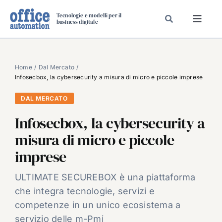
Salta
Tecnologie e modelli per il
al
business digitale
Toggl
contenuto
Navig
SPECIALI
SPECIAL PAPER
Home
Dal Mercato
Infosecbox, la cybersecurity a misura di micro e piccole imprese
TAVOLE ROTONDE DI REDAZIONE
DAL MERCATO
DAL MERCATO
Infosecbox, la cybersecurity a
CARRIERE
misura di micro e piccole
VIDEO
imprese
EVENTI
CHI SIAMO
ULTIMATE SECUREBOX è una piattaforma
che integra tecnologie, servizi e
competenze in un unico ecosistema a
servizio delle m-Pmi