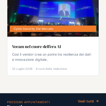
Cyber Security
,
Dal Mercato
Veeam nel cuore dell’era AI
Così il vendor crea un ponte tra resilienza dei dati
e innovazione digitale.
22 Luglio 2026
·
A cura della redazione
Vedi tutti
PROSSIMI APPUNTAMENTI