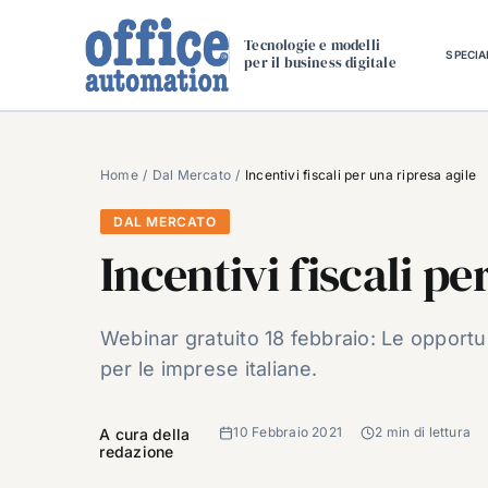
Salta
al
Tecnologie e modelli
SPECIA
per il business digitale
contenuto
Home
Dal Mercato
Incentivi fiscali per una ripresa agile
DAL MERCATO
Incentivi fiscali pe
Webinar gratuito 18 febbraio: Le opportun
per le imprese italiane.
10 Febbraio 2021
2 min di lettura
A cura della
redazione