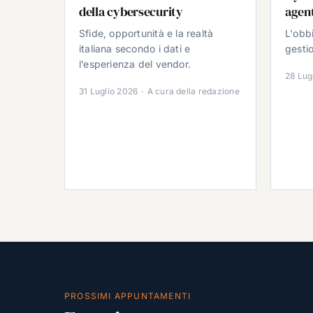
della cybersecurity
agent
Sfide, opportunità e la realtà
L'obb
italiana secondo i dati e
gestio
l’esperienza del vendor.
28 Lug
31 Luglio 2026
·
A cura della redazione
PROSSIMI APPUNTAMENTI