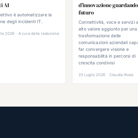
i AI
d’innovazione guardando
futuro
iettivo è automatizzare la
ne degli incidenti IT.
Connettività, voce e servizi 
alto valore aggiunto per una
lio 2026
·
A cura della redazione
trasformazione delle
comunicazioni aziendali cap
far convergere visione e
responsabilità in percorsi di
crescita condivisi
23 Luglio 2026
·
Claudia Rossi