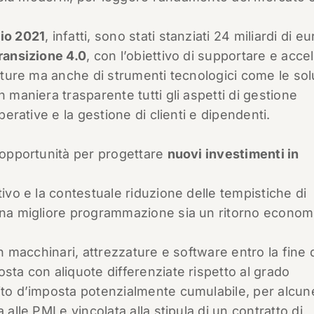
cio 2021
, infatti, sono stati stanziati 24 miliardi di e
ransizione 4.0
, con l’obiettivo di supportare e acce
utture ma anche di strumenti tecnologici come le sol
n maniera trasparente tutti gli aspetti di gestione
perative e la gestione di clienti e dipendenti.
e opportunità per progettare
nuovi investimenti in
tivo e la contestuale riduzione delle tempistiche di
 una migliore programmazione sia un ritorno econom
in macchinari, attrezzature e software entro la fine 
sta con aliquote differenziate rispetto al grado
ito d’imposta potenzialmente cumulabile, per alcun
 alle PMI e vincolata alla stipula di un contratto di