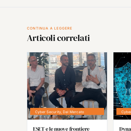
CONTINUA A LEGGERE
Articoli correlati
Cyber Security
,
Dal Mercato
Cyber
ESET e le nuove frontiere
Dyna