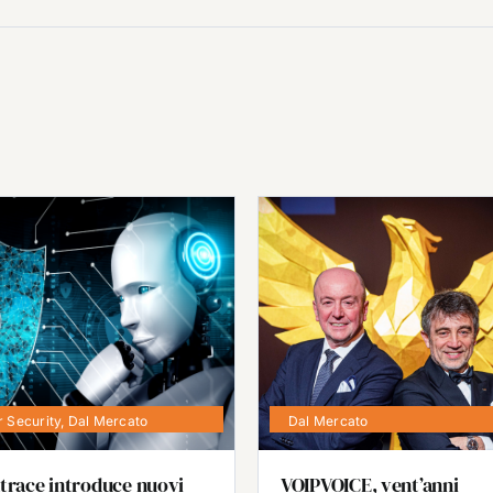
 Security
,
Dal Mercato
Dal Mercato
trace introduce nuovi
VOIPVOICE, vent’anni