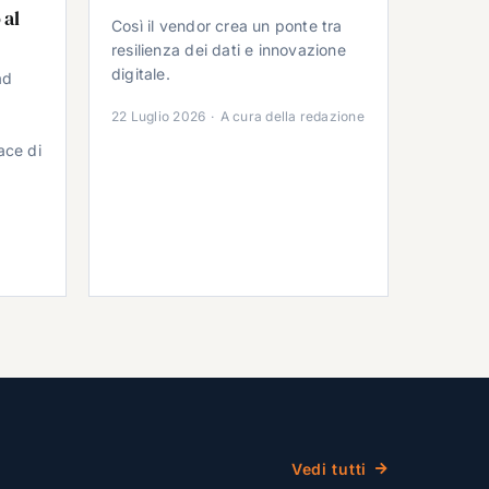
 al
Così il vendor crea un ponte tra
resilienza dei dati e innovazione
digitale.
ad
22 Luglio 2026
·
A cura della redazione
ace di
Vedi tutti