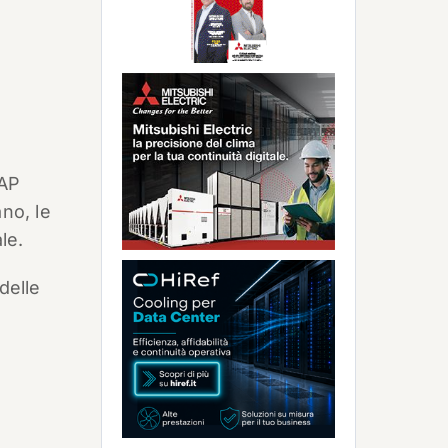
SAP
no, le
le.
delle