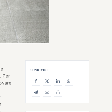
ve
CONDIVIDI
. Per
novare
r
e
e