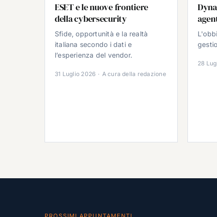
ESET e le nuove frontiere
Dyna
della cybersecurity
agent
Sfide, opportunità e la realtà
L'obb
italiana secondo i dati e
gestio
l’esperienza del vendor.
28 Lug
31 Luglio 2026
·
A cura della redazione
PROSSIMI APPUNTAMENTI