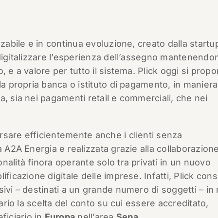
zzabile e in continua evoluzione, creato dalla startu
 digitalizzare l’esperienza dell’assegno mantenendon
, e a valore per tutto il sistema. Plick oggi si prop
e la propria banca o istituto di pagamento, in maniera
a, sia nei pagamenti retail e commerciali, che nei
rsare efficientemente anche i clienti senza
a A2A Energia e realizzata grazie alla collaborazione
nalità finora operante solo tra privati in un nuovo
ificazione digitale delle imprese. Infatti, Plick con
sivi – destinati a un grande numero di soggetti – i
iario la scelta del conto su cui essere accreditato,
iciario in
Europa
nell’area
Sepa
.