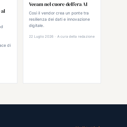
Veeam nel cuore dell’era AI
 al
Così il vendor crea un ponte tra
resilienza dei dati e innovazione
digitale.
ad
22 Luglio 2026
·
A cura della redazione
ace di