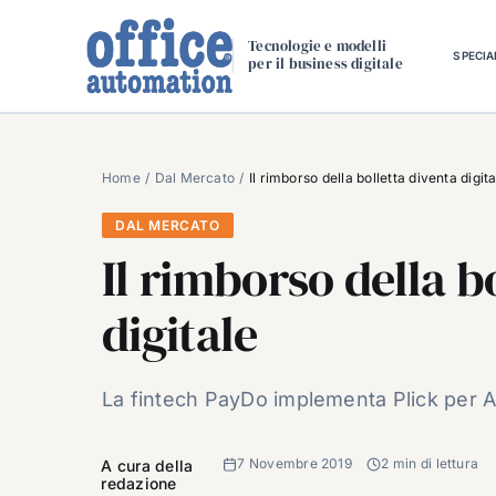
Salta
al
Tecnologie e modelli
SPECIA
per il business digitale
contenuto
Home
Dal Mercato
Il rimborso della bolletta diventa digit
DAL MERCATO
Il rimborso della b
digitale
La fintech PayDo implementa Plick per A
7 Novembre 2019
2 min di lettura
A cura della
redazione