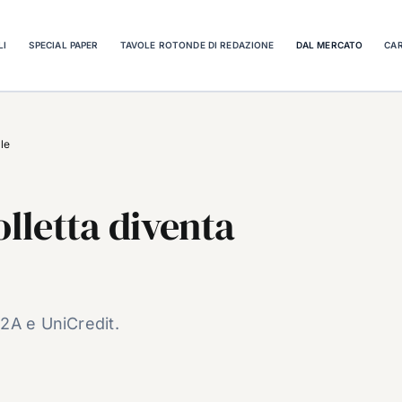
LI
SPECIAL PAPER
TAVOLE ROTONDE DI REDAZIONE
DAL MERCATO
CAR
ale
olletta diventa
2A e UniCredit.