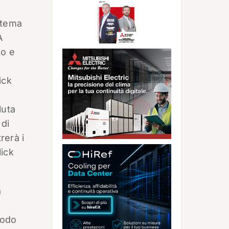
stema
A
so e
ick
luta
 di
trerà i
lick
a
modo