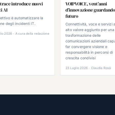
trace introduce nuovi
VOIPVOICE, vent’anni
i AI
d’innovazione guardando
futuro
iettivo è automatizzare la
ne degli incidenti IT.
Connettività, voce e servizi 
alto valore aggiunto per una
lio 2026
·
A cura della redazione
trasformazione delle
comunicazioni aziendali cap
far convergere visione e
responsabilità in percorsi di
crescita condivisi
23 Luglio 2026
·
Claudia Rossi