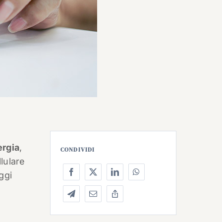
rgia
,
CONDIVIDI
lulare
ggi
i