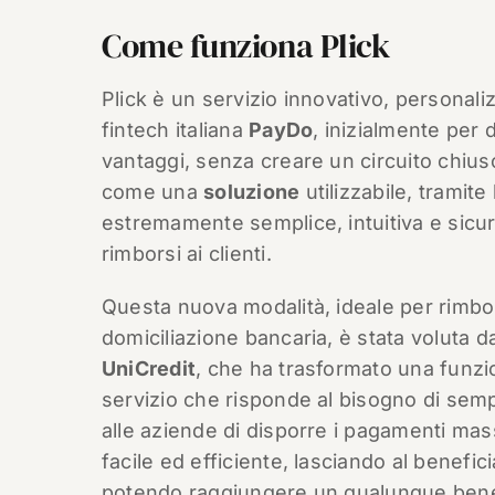
Come funziona Plick
Plick è un servizio innovativo, personali
fintech italiana
PayDo
, inizialmente per
vantaggi, senza creare un circuito chiuso
come una
soluzione
utilizzabile, tramit
estremamente semplice, intuitiva e sicur
rimborsi ai clienti.
Questa nuova modalità, ideale per rimbo
domiciliazione bancaria, è stata voluta d
UniCredit
, che ha trasformato una funzio
servizio che risponde al bisogno di sempl
alle aziende di disporre i pagamenti mas
facile ed efficiente, lasciando al benefic
potendo raggiungere un qualunque benef