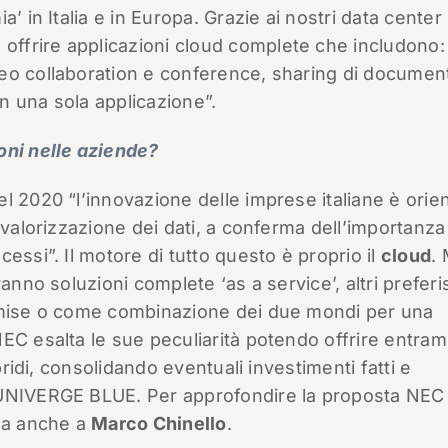
’ in Italia e in Europa. Grazie ai nostri data center
 offrire applicazioni cloud complete che includono:
eo collaboration e conference, sharing di document
in una sola applicazione”.
ni nelle aziende?
l 2020 “l’innovazione delle imprese italiane è orie
 valorizzazione dei dati, a conferma dell’importanza
essi”. Il motore di tutto questo è proprio il
cloud
. 
ranno soluzioni complete ‘as a service’, altri prefer
remise o come combinazione dei due mondi per una
EC esalta le sue peculiarità potendo offrire entram
bridi, consolidando eventuali investimenti fatti e
 UNIVERGE BLUE. Per approfondire la proposta NEC
da anche a
Marco Chinello
.