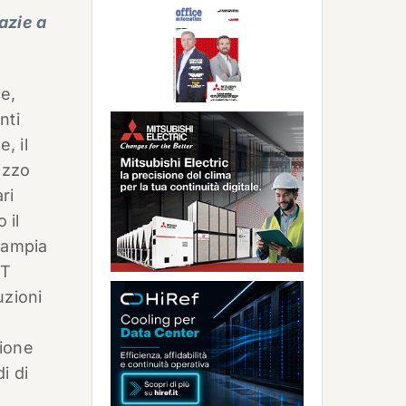
azie a
ce,
nti
, il
izzo
ri
 il
ù ampia
CT
uzioni
tione
i di