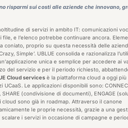
no risparmi sui costi alle aziende che innovano, gr
ltitudine di servizi in ambito IT: comunicazioni vo
i file, e l’elenco potrebbe continuare ancora. Eleme
 coniato, proprio su questa necessità delle aziende
zy, Simple’. UBLUE consolida e razionalizza l’util
 un’applicazione unica e semplice per accedere ai va
zo del servizio e per il periodo richiesto, abbattendo
E Cloud services
è la piattaforma cloud a oggi pi
izi UCaaS. Le applicazioni disponibili sono: CONNE
), SHARE (condivisione di documenti), ENGAGE (sol
ni cloud sono già in roadmap. Attraverso il canone
namicamente le proprie necessità, grazie a una ges
 di scalare i servizi in occasione di campagne e period