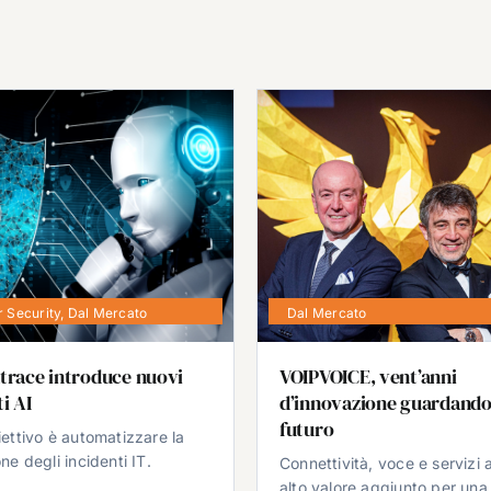
 Security
,
Dal Mercato
Dal Mercato
trace introduce nuovi
VOIPVOICE, vent’anni
i AI
d’innovazione guardando
futuro
iettivo è automatizzare la
ne degli incidenti IT.
Connettività, voce e servizi 
alto valore aggiunto per una