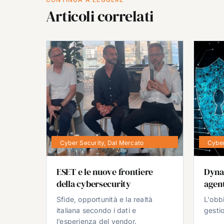
Articoli correlati
Cyber Security
,
Dal Mercato
Cyber
ESET e le nuove frontiere
Dyna
della cybersecurity
agent
Sfide, opportunità e la realtà
L'obb
italiana secondo i dati e
gestio
l’esperienza del vendor.