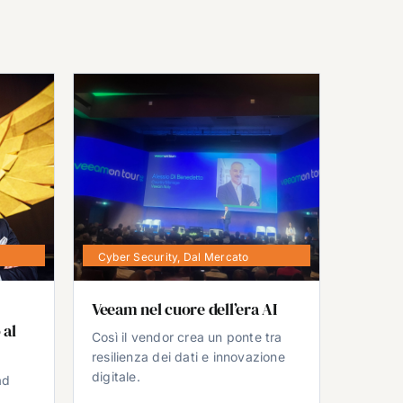
Cyber Security
,
Dal Mercato
Veeam nel cuore dell’era AI
 al
Così il vendor crea un ponte tra
resilienza dei dati e innovazione
digitale.
ad