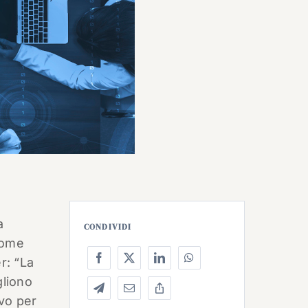
a
CONDIVIDI
come
r: “La
gliono
ivo per