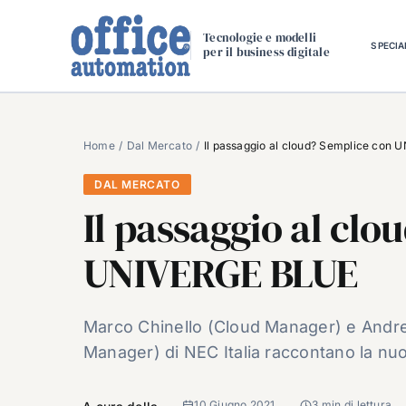
Salta
al
Tecnologie e modelli
SPECIA
per il business digitale
contenuto
Home
Dal Mercato
Il passaggio al cloud? Semplice con
DAL MERCATO
Il passaggio al cl
UNIVERGE BLUE
Marco Chinello (Cloud Manager) e Andr
Manager) di NEC Italia raccontano la nuov
10 Giugno 2021
3 min di lettura