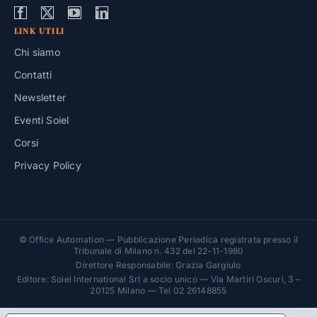
LINK UTILI
Chi siamo
Contatti
Newsletter
Eventi Soiel
Corsi
Privacy Policy
© Office Automation — Pubblicazione Periodica registrata presso il
Tribunale di Milano n. 432 del 22-11-1980
Direttore Responsabile: Grazia Gargiulo
Editore: Soiel International Srl a socio unico — Via Martiri Oscuri, 3 –
20125 Milano — Tel 02 26148855