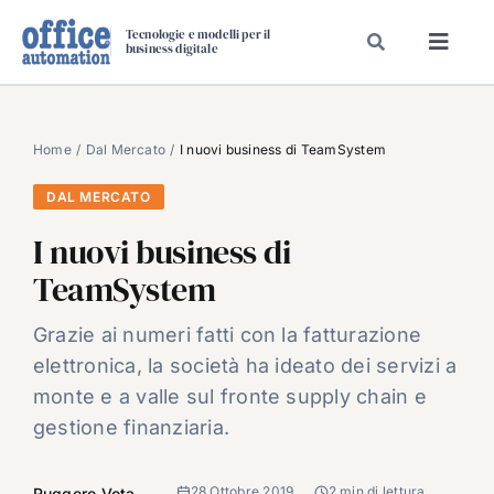
Salta
Tecnologie e modelli per il
al
business digitale
Toggl
contenuto
Navig
SPECIALI
SPECIAL PAPER
Home
Dal Mercato
I nuovi business di TeamSystem
TAVOLE ROTONDE DI REDAZIONE
DAL MERCATO
DAL MERCATO
I nuovi business di
CARRIERE
TeamSystem
VIDEO
Grazie ai numeri fatti con la fatturazione
EVENTI
elettronica, la società ha ideato dei servizi a
CHI SIAMO
monte e a valle sul fronte supply chain e
gestione finanziaria.
28 Ottobre 2019
2 min di lettura
Ruggero Vota