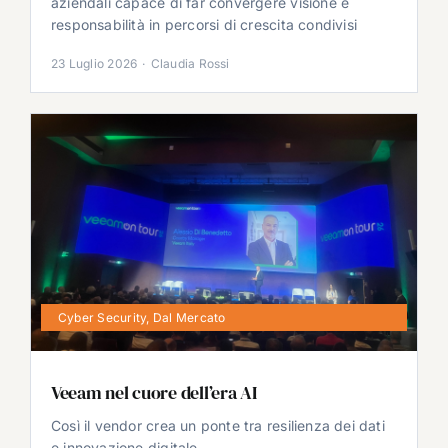
aziendali capace di far convergere visione e
responsabilità in percorsi di crescita condivisi
23 Luglio 2026
·
Claudia Rossi
Cyber Security
,
Dal Mercato
Veeam nel cuore dell’era AI
Così il vendor crea un ponte tra resilienza dei dati
e innovazione digitale.