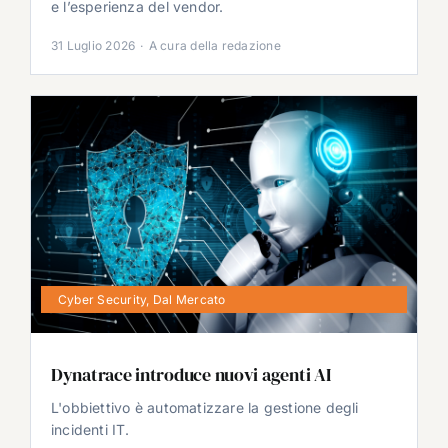
e l’esperienza del vendor.
31 Luglio 2026
·
A cura della redazione
Cyber Security
,
Dal Mercato
Dynatrace introduce nuovi agenti AI
L'obbiettivo è automatizzare la gestione degli
incidenti IT.