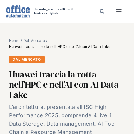
Salta
Tecnologie e modelli per il
al
business digitale
Toggl
contenuto
Navig
SPECIALI
SPECIAL PAPER
Home
Dal Mercato
Huawei traccia la rotta nell’HPC e nell’AI con AI Data Lake
TAVOLE ROTONDE DI REDAZIONE
DAL MERCATO
DAL MERCATO
Huawei traccia la rotta
CARRIERE
nell’HPC e nell’AI con AI Data
VIDEO
Lake
EVENTI
CHI SIAMO
L’architettura, presentata all’ISC High
Performance 2025, comprende 4 livelli:
Data Storage, Data management, AI Tool
Chain e Resource Management