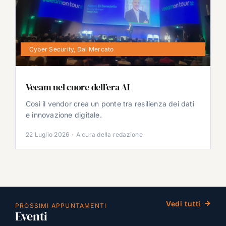
Cyber Security
,
Dal Mercato
Veeam nel cuore dell’era AI
Così il vendor crea un ponte tra resilienza dei dati
e innovazione digitale.
22 Luglio 2026
·
A cura della redazione
Vedi tutti
PROSSIMI APPUNTAMENTI
Eventi