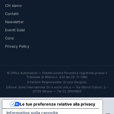
Chi siamo
Contatti
Newsletter
Eventi Soiel
Corsi
Privacy Policy
© Office Automation — Pubblicazione Periodica registrata presso il
Tribunale di Milano n. 432 del 22-11-1980
Direttore Responsabile: Grazia Gargiulo
Editore: Soiel International Srl a socio unico — Via Martiri Oscuri, 3 –
20125 Milano — Tel 02 26148855
Le tue preferenze relative alla privacy
Informativa sulla raccolta