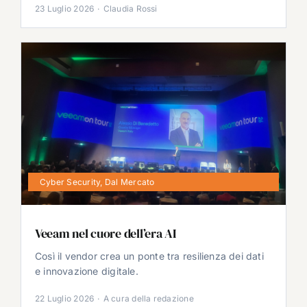
23 Luglio 2026
·
Claudia Rossi
Cyber Security
,
Dal Mercato
Veeam nel cuore dell’era AI
Così il vendor crea un ponte tra resilienza dei dati
e innovazione digitale.
22 Luglio 2026
·
A cura della redazione