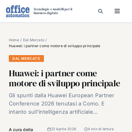
Salta
Tecnologie e modelli per il
al
business digitale
Toggl
contenuto
Navig
SPECIALI
SPECIAL PAPER
Home
Dal Mercato
Huawei: i partner come motore di sviluppo principale
TAVOLE ROTONDE DI REDAZIONE
DAL MERCATO
DAL MERCATO
Huawei: i partner come
CARRIERE
motore di sviluppo principale
VIDEO
EVENTI
Gli spunti dalla Huawei European Partner
Conference 2026 tenutasi a Como. E
CHI SIAMO
intanto sull'intelligenza artificiale...
22 Aprile 2026
4 min di lettura
A cura della