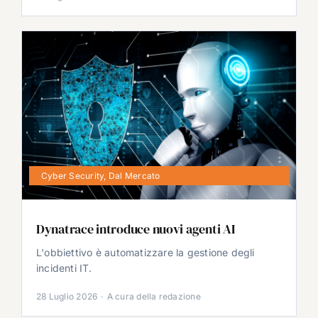
Cyber Security
,
Dal Mercato
Dynatrace introduce nuovi agenti AI
L'obbiettivo è automatizzare la gestione degli
incidenti IT.
28 Luglio 2026
·
A cura della redazione