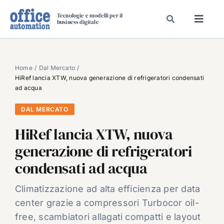
Salta
Tecnologie e modelli per il
al
business digitale
Toggl
contenuto
Navig
SPECIALI
SPECIAL PAPER
Home
Dal Mercato
HiRef lancia XTW, nuova generazione di refrigeratori condensati
TAVOLE ROTONDE DI REDAZIONE
ad acqua
DAL MERCATO
DAL MERCATO
CARRIERE
HiRef lancia XTW, nuova
VIDEO
generazione di refrigeratori
EVENTI
condensati ad acqua
CHI SIAMO
Climatizzazione ad alta efficienza per data
center grazie a compressori Turbocor oil-
free, scambiatori allagati compatti e layout