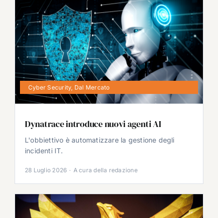
Cyber Security
,
Dal Mercato
Dynatrace introduce nuovi agenti AI
L'obbiettivo è automatizzare la gestione degli
incidenti IT.
28 Luglio 2026
·
A cura della redazione