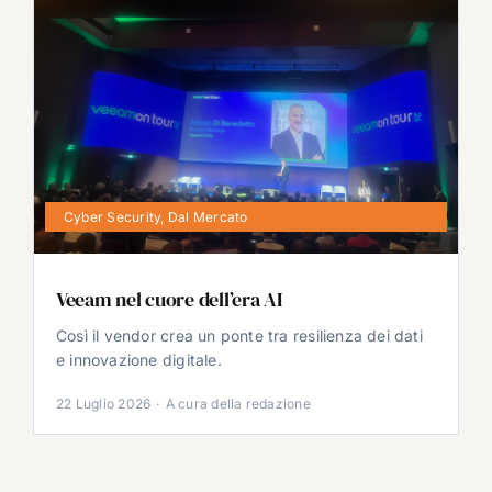
Cyber Security
,
Dal Mercato
Veeam nel cuore dell’era AI
Così il vendor crea un ponte tra resilienza dei dati
e innovazione digitale.
22 Luglio 2026
·
A cura della redazione