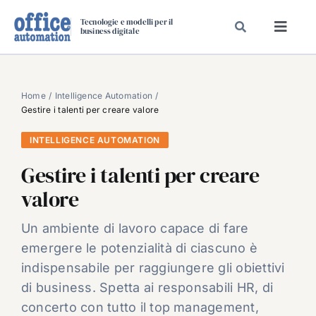
Salta
Tecnologie e modelli per il
al
business digitale
Toggl
contenuto
Navig
SPECIALI
SPECIAL PAPER
Home
Intelligence Automation
Gestire i talenti per creare valore
TAVOLE ROTONDE DI REDAZIONE
INTELLIGENCE AUTOMATION
DAL MERCATO
Gestire i talenti per creare
CARRIERE
valore
VIDEO
EVENTI
Un ambiente di lavoro capace di fare
emergere le potenzialità di ciascuno è
CHI SIAMO
indispensabile per raggiungere gli obiettivi
di business. Spetta ai responsabili HR, di
concerto con tutto il top management,