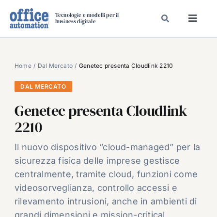
Salta
Tecnologie e modelli per il
al
business digitale
Toggl
contenuto
Navig
SPECIALI
SPECIAL PAPER
Home
Dal Mercato
Genetec presenta Cloudlink 2210
TAVOLE ROTONDE DI REDAZIONE
DAL MERCATO
DAL MERCATO
Genetec presenta Cloudlink
CARRIERE
2210
VIDEO
Il nuovo dispositivo “cloud-managed” per la
EVENTI
sicurezza fisica delle imprese gestisce
CHI SIAMO
centralmente, tramite cloud, funzioni come
videosorveglianza, controllo accessi e
rilevamento intrusioni, anche in ambienti di
grandi dimensioni e mission-critical