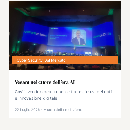
Cyber Security
,
Dal Mercato
Veeam nel cuore dell’era AI
Così il vendor crea un ponte tra resilienza dei dati
e innovazione digitale.
22 Luglio 2026
·
A cura della redazione