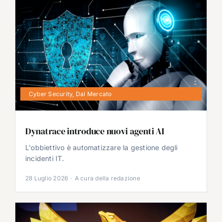
Cyber Security
,
Dal Mercato
Dynatrace introduce nuovi agenti AI
L'obbiettivo è automatizzare la gestione degli
incidenti IT.
28 Luglio 2026
·
A cura della redazione