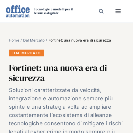
Salta
Tecnologie e modelli per il
al
business digitale
Toggl
contenuto
Navig
SPECIALI
SPECIAL PAPER
Home
Dal Mercato
Fortinet: una nuova era di sicurezza
TAVOLE ROTONDE DI REDAZIONE
DAL MERCATO
DAL MERCATO
Fortinet: una nuova era di
CARRIERE
sicurezza
VIDEO
Soluzioni caratterizzate da velocità,
EVENTI
integrazione e automazione sempre più
CHI SIAMO
spinte e una strategia volta ad ampliare
costantemente l’ecosistema di alleanze
tecnologiche consentono di mitigare i rischi
legati al cyber crime in modo sempre più