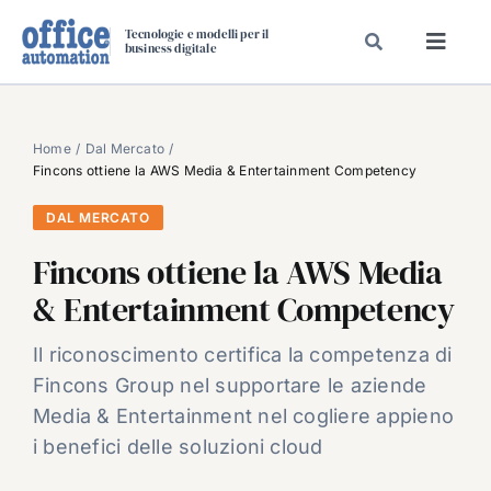
Salta
Tecnologie e modelli per il
al
business digitale
Toggl
contenuto
Navig
SPECIALI
SPECIAL PAPER
Home
Dal Mercato
Fincons ottiene la AWS Media & Entertainment Competency
TAVOLE ROTONDE DI REDAZIONE
DAL MERCATO
DAL MERCATO
Fincons ottiene la AWS Media
CARRIERE
& Entertainment Competency
VIDEO
EVENTI
Il riconoscimento certifica la competenza di
Fincons Group nel supportare le aziende
CHI SIAMO
Media & Entertainment nel cogliere appieno
i benefici delle soluzioni cloud