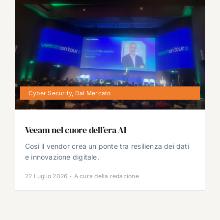
Cyber Security
,
Dal Mercato
Veeam nel cuore dell’era AI
Così il vendor crea un ponte tra resilienza dei dati
e innovazione digitale.
22 Luglio 2026
·
A cura della redazione