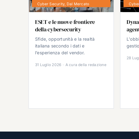
Cyber Security
,
Dal Mercato
Cyber
ESET e le nuove frontiere
Dyna
della cybersecurity
agent
Sfide, opportunità e la realtà
L'obb
italiana secondo i dati e
gestio
l’esperienza del vendor.
28 Lug
31 Luglio 2026
·
A cura della redazione