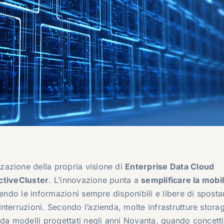
zazione della propria visione di
Enterprise Data Cloud
ctiveCluster
. L’innovazione punta a
semplificare la mobil
endo le informazioni sempre disponibili e libere di spostar
nterruzioni. Secondo l’azienda, molte infrastrutture stora
 da modelli progettati negli anni Novanta, quando concet