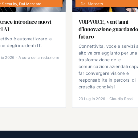
 Security
,
Dal Mercato
Dal Mercato
trace introduce nuovi
VOIPVOICE, vent’anni
i AI
d’innovazione guardando
futuro
iettivo è automatizzare la
ne degli incidenti IT.
Connettività, voce e servizi 
alto valore aggiunto per una
lio 2026
·
A cura della redazione
trasformazione delle
comunicazioni aziendali cap
far convergere visione e
responsabilità in percorsi di
crescita condivisi
23 Luglio 2026
·
Claudia Rossi