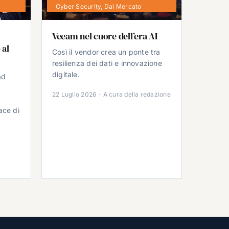
Cyber Security
,
Dal Mercato
Veeam nel cuore dell’era AI
 al
Così il vendor crea un ponte tra
resilienza dei dati e innovazione
digitale.
ad
22 Luglio 2026
·
A cura della redazione
ace di