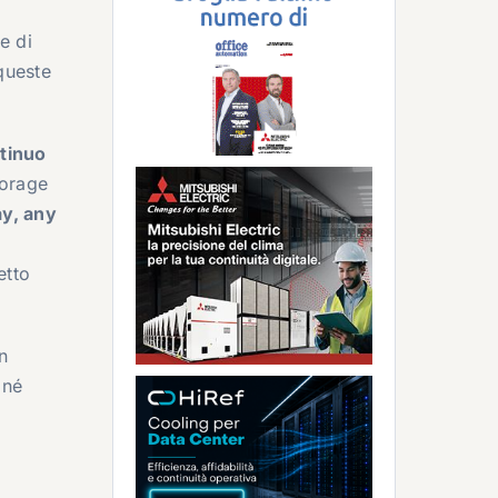
e di
 queste
tinuo
storage
ay, any
etto
n
 né