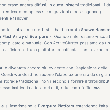
non erano ancora diffusi. In questi sistemi tradizionali, i da
e
, rendendo complesse le migrazioni e costringendo gli
nti e failover.
odelli infrastructure-first -, ha dichiarato
Shawn Hansen
e FlashArray di Everpure
-. Quando i file restano vincolat
o complicato e manuale. Con ActiveCluster passiamo da un
all’interno di una piattaforma unificata, con la velocità
ti
è diventata ancora più evidente con l’esplosione delle
. Questi workload richiedono l’elaborazione rapida di gran
mi storage tradizionali non riescono a fornire il throughput
esso inattive in attesa dei dati, riducendo l’efficienza
ile
si inserisce nella
Everpure Platform
estendendo l’alta