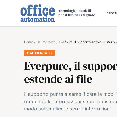
Salta
al
Tecnologie e modelli
SPECIA
per il business digitale
contenuto
Home
Dal Mercato
Everpure, il supporto ActiveCluster si 
DAL MERCATO
Everpure, il suppor
estende ai file
Il supporto punta a semplificare la mobilit
rendendo le informazioni sempre disponibi
modo automatico e senza interruzioni