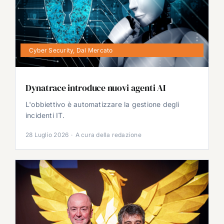
Cyber Security
,
Dal Mercato
Dynatrace introduce nuovi agenti AI
L'obbiettivo è automatizzare la gestione degli
incidenti IT.
28 Luglio 2026
·
A cura della redazione