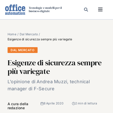
Salta
Tecnologie e modelli per il
al
business digitale
Toggl
contenuto
Navig
SPECIALI
SPECIAL PAPER
Home
Dal Mercato
Esigenze di sicurezza sempre più variegate
TAVOLE ROTONDE DI REDAZIONE
DAL MERCATO
DAL MERCATO
Esigenze di sicurezza sempre
CARRIERE
più variegate
VIDEO
EVENTI
L’opinione di Andrea Muzzi, technical
manager di F-Secure
CHI SIAMO
8 Aprile 2020
2 min di lettura
A cura della
redazione