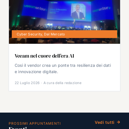
Cyber Security
,
Dal Mercato
Veeam nel cuore dell’era AI
Così il vendor crea un ponte tra resilienza dei dati
e innovazione digitale.
22 Luglio 2026
·
A cura della redazione
Vedi tutti
PROSSIMI APPUNTAMENTI