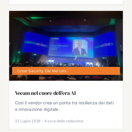
Cyber Security
,
Dal Mercato
Veeam nel cuore dell’era AI
Così il vendor crea un ponte tra resilienza dei dati
e innovazione digitale.
22 Luglio 2026
·
A cura della redazione