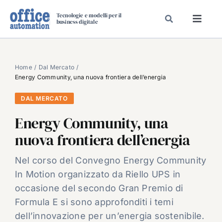
Salta
Tecnologie e modelli per il
al
business digitale
Toggl
contenuto
Navig
SPECIALI
SPECIAL PAPER
Home
Dal Mercato
Energy Community, una nuova frontiera dell’energia
TAVOLE ROTONDE DI REDAZIONE
DAL MERCATO
DAL MERCATO
Energy Community, una
CARRIERE
nuova frontiera dell’energia
VIDEO
EVENTI
Nel corso del Convegno Energy Community
In Motion organizzato da Riello UPS in
CHI SIAMO
occasione del secondo Gran Premio di
Formula E si sono approfonditi i temi
dell’innovazione per un’energia sostenibile.