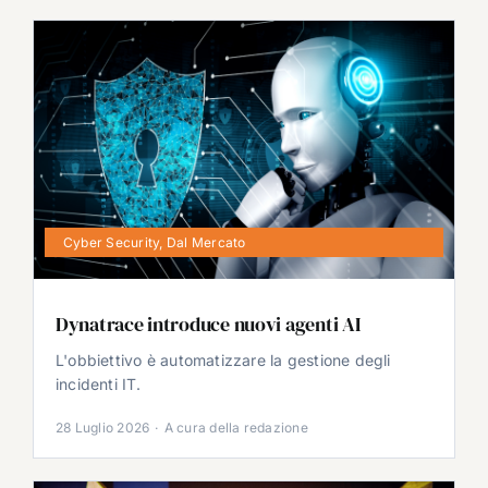
Cyber Security
,
Dal Mercato
Dynatrace introduce nuovi agenti AI
L'obbiettivo è automatizzare la gestione degli
incidenti IT.
28 Luglio 2026
·
A cura della redazione