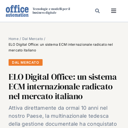
Salta
Tecnologie e modelli per il
al
business digitale
Toggl
contenuto
Navig
SPECIALI
SPECIAL PAPER
Home
Dal Mercato
ELO Digital Office: un sistema ECM internazionale radicato nel
TAVOLE ROTONDE DI REDAZIONE
mercato italiano
DAL MERCATO
DAL MERCATO
CARRIERE
ELO Digital Office: un sistema
VIDEO
ECM internazionale radicato
EVENTI
nel mercato italiano
CHI SIAMO
Attiva direttamente da ormai 10 anni nel
nostro Paese, la multinazionale tedesca
della gestione documentale ha conquistato