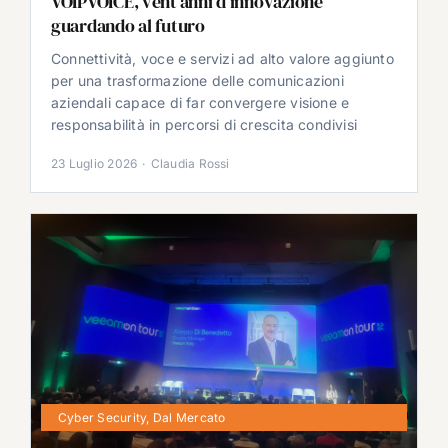
VOIPVOICE, vent’anni d’innovazione
guardando al futuro
Connettività, voce e servizi ad alto valore aggiunto
per una trasformazione delle comunicazioni
aziendali capace di far convergere visione e
responsabilità in percorsi di crescita condivisi
23 Luglio 2026
·
Claudia Rossi
Cyber Security
,
Dal Mercato