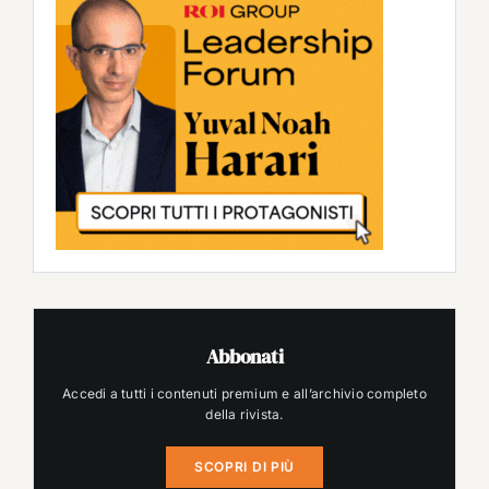
Abbonati
Accedi a tutti i contenuti premium e all’archivio completo
della rivista.
SCOPRI DI PIÙ