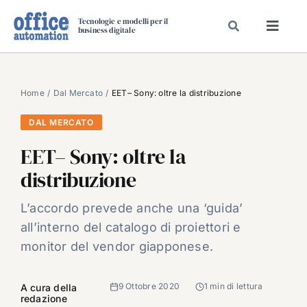
Salta
Tecnologie e modelli per il
al
business digitale
Toggl
contenuto
Navig
SPECIALI
SPECIAL PAPER
Home
Dal Mercato
EET– Sony: oltre la distribuzione
TAVOLE ROTONDE DI REDAZIONE
DAL MERCATO
DAL MERCATO
EET– Sony: oltre la
CARRIERE
distribuzione
VIDEO
L’accordo prevede anche una ‘guida’
EVENTI
all’interno del catalogo di proiettori e
CHI SIAMO
monitor del vendor giapponese.
9 Ottobre 2020
1 min di lettura
A cura della
redazione