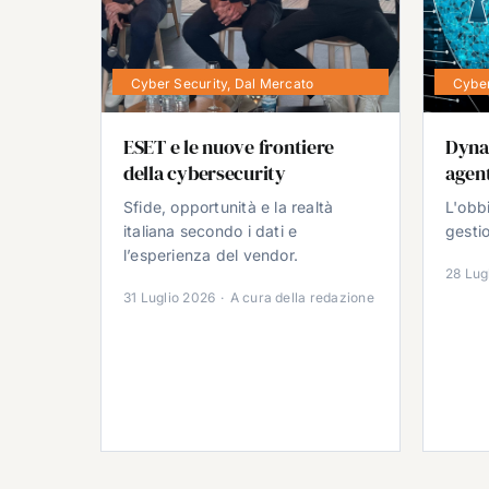
Cyber Security
,
Dal Mercato
Cyber
ESET e le nuove frontiere
Dyna
della cybersecurity
agent
Sfide, opportunità e la realtà
L'obb
italiana secondo i dati e
gestio
l’esperienza del vendor.
28 Lug
31 Luglio 2026
·
A cura della redazione