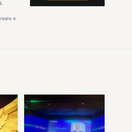
g,
reale e