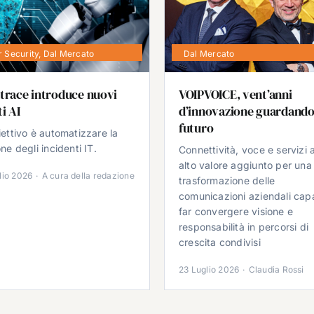
 Security
,
Dal Mercato
Dal Mercato
trace introduce nuovi
VOIPVOICE, vent’anni
i AI
d’innovazione guardando
futuro
iettivo è automatizzare la
ne degli incidenti IT.
Connettività, voce e servizi 
alto valore aggiunto per una
lio 2026
·
A cura della redazione
trasformazione delle
comunicazioni aziendali cap
far convergere visione e
responsabilità in percorsi di
crescita condivisi
23 Luglio 2026
·
Claudia Rossi