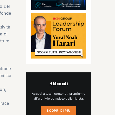
o del
ofonde
tività
a di
tture
atrace
rnisce
Abbonati
ori,
Accedi a tutti i contenuti premium e
all’archivio completo della rivista.
trace
SCOPRI DI PIÙ