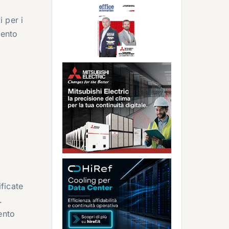
 per i
mento
ficate
.
ento