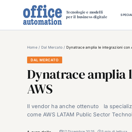
Salta
al
Tecnologie e modelli
SPECIA
per il business digitale
contenuto
Home
Dal Mercato
Dynatrace amplia le integrazioni con
DAL MERCATO
Dynatrace amplia l
AWS
Il vendor ha anche ottenuto la speciali
come AWS LATAM Public Sector Technolo
17 Dicembre 2025
3 min di lettura