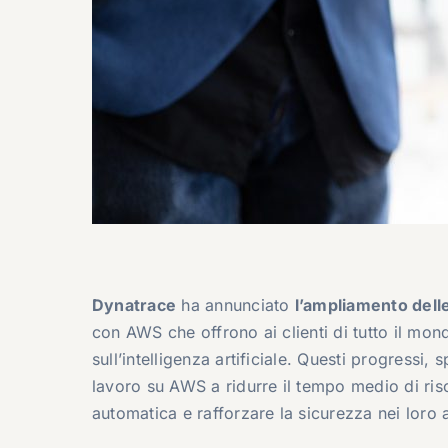
Dynatrace
ha annunciato
l’ampliamento dell
con AWS che offrono ai clienti di tutto il mo
sull’intelligenza artificiale. Questi progressi
lavoro su AWS a ridurre il tempo medio di riso
automatica e rafforzare la sicurezza nei loro 