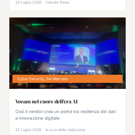
23 Luglio 2026
·
Claudia Rossi
Cyber Security
,
Dal Mercato
Veeam nel cuore dell’era AI
Così il vendor crea un ponte tra resilienza dei dati
e innovazione digitale.
22 Luglio 2026
·
A cura della redazione