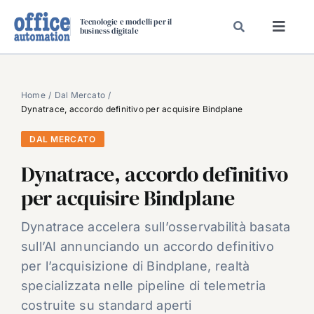
Salta
Tecnologie e modelli per il
al
business digitale
Toggl
contenuto
Navig
SPECIALI
SPECIAL PAPER
Home
Dal Mercato
Dynatrace, accordo definitivo per acquisire Bindplane
TAVOLE ROTONDE DI REDAZIONE
DAL MERCATO
DAL MERCATO
Dynatrace, accordo definitivo
CARRIERE
per acquisire Bindplane
VIDEO
EVENTI
Dynatrace accelera sull’osservabilità basata
sull’AI annunciando un accordo definitivo
CHI SIAMO
per l’acquisizione di Bindplane, realtà
specializzata nelle pipeline di telemetria
costruite su standard aperti