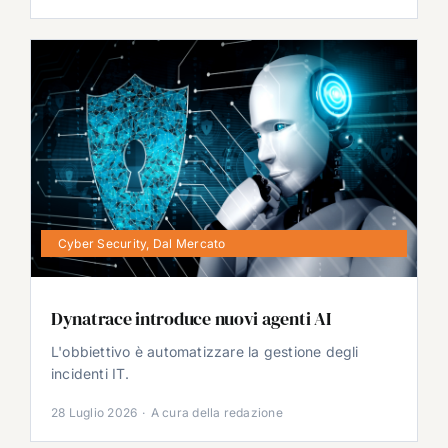
Cyber Security
,
Dal Mercato
Dynatrace introduce nuovi agenti AI
L'obbiettivo è automatizzare la gestione degli
incidenti IT.
28 Luglio 2026
·
A cura della redazione