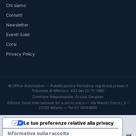
Chi siamo
Contatti
Newsletter
Eventi Soiel
Corsi
Privacy Policy
© Office Automation — Pubblicazione Periodica registrata presso il
Tribunale di Milano n. 432 del 22-11-1980
Direttore Responsabile: Grazia Gargiulo
Editore: Soiel International Srl a socio unico — Via Martiri Oscuri, 3 –
20125 Milano — Tel 02 26148855
Le tue preferenze relative alla privacy
Informativa sulla raccolta