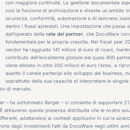
con maggiore continuità. La gestione documentale sup
così la funzione di archiviazione e diventa un ambito in
sicurezza, conformità, automazione e AI lavorano insi
dentro i flussi aziendali. Una impostazione che passa 
dall’operato della
rete dei partner
, che DocuWare con
fondamentale per la propria crescita. Nel fiscal year 20
vendor ha raggiunto 141 milioni di euro di ricavi, mentre
contributo dell’ecosistema globale dei quasi 800 partn
viene stimato in oltre 300 milioni di euro l’anno, a ripro
quanto il canale partecipi allo sviluppo del business, m
soprattutto della sua capacità di interpretare le singole
sto di mercato.
ner – ha sottolineato Berger – ci consente di supportare 2
. È attraverso questa presenza distribuita che le nostre sol
erenti, adattandosi ai contesti applicativi in cui le azien
che dagli investimenti fatti da DocuWare negli ultimi anni