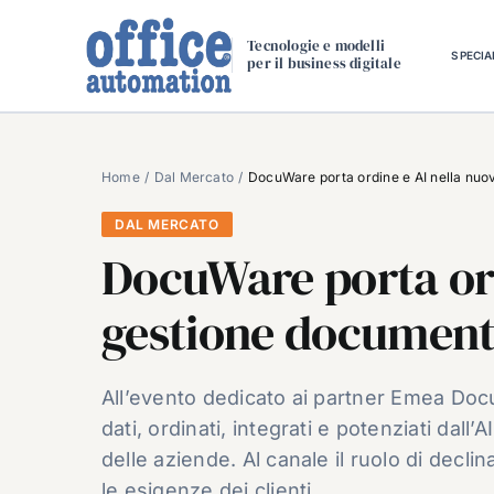
Salta
al
Tecnologie e modelli
SPECIA
per il business digitale
contenuto
Home
Dal Mercato
DocuWare porta ordine e AI nella nu
DAL MERCATO
DocuWare porta ord
gestione document
All’evento dedicato ai partner Emea Docuw
dati, ordinati, integrati e potenziati dall’
delle aziende. Al canale il ruolo di decli
le esigenze dei clienti