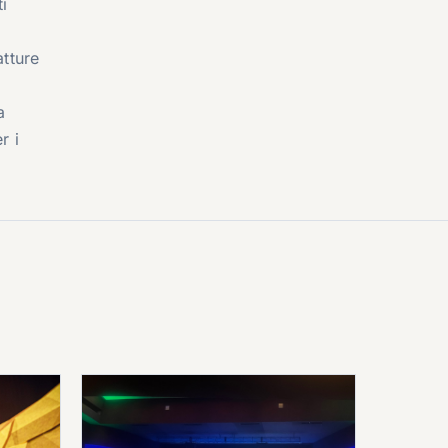
i
atture
a
r i