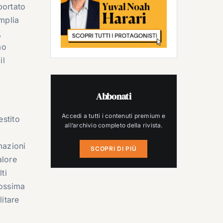
ortato
mplia
,
mo
il
Abbonati
Accedi a tutti i contenuti premium e
estito
all’archivio completo della rivista.
mazioni
SCOPRI DI PIÙ
alore
ti
rossima
itare