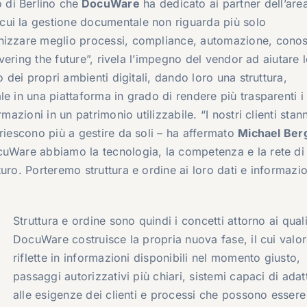
o di Berlino che
DocuWare
ha dedicato ai partner dell’are
ui la gestione documentale non riguarda più solo
anizzare meglio processi, compliance, automazione, cono
ivering the future”, rivela l’impegno del vendor ad aiutare l
o dei propri ambienti digitali, dando loro una struttura,
e in una piattaforma in grado di rendere più trasparenti i 
mazioni in un patrimonio utilizzabile. “I nostri clienti stan
riescono più a gestire da soli – ha affermato
Michael Ber
cuWare abbiamo la tecnologia, la competenza e la rete di
uro. Porteremo struttura e ordine ai loro dati e informazio
Struttura e ordine sono quindi i concetti attorno ai qual
DocuWare costruisce la propria nuova fase, il cui valor
riflette in informazioni disponibili nel momento giusto,
passaggi autorizzativi più chiari, sistemi capaci di adat
alle esigenze dei clienti e processi che possono essere 