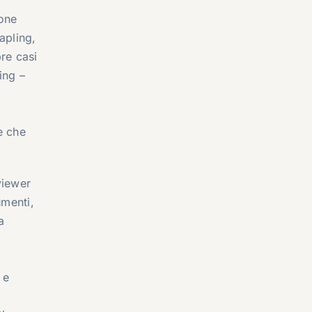
ione
apling,
re casi
ing –
e che
viewer
umenti,
a
 e