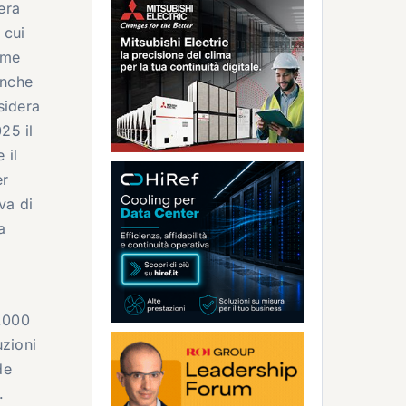
era
 cui
eme
anche
sidera
25 il
 il
er
va di
a
1.000
uzioni
de
.