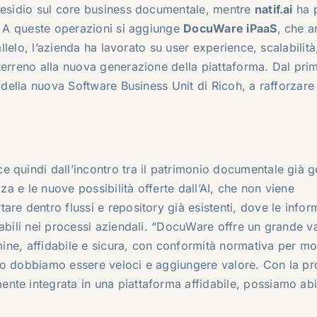
presidio sul core business documentale, mentre
natif.ai
ha p
e. A queste operazioni si aggiunge
DocuWare iPaaS
, che a
allelo, l’azienda ha lavorato su user experience, scalabilità
terreno alla nuova generazione della piattaforma. Dal pri
 della nuova Software Business Unit di Ricoh, a rafforzare 
 quindi dall’incontro tra il patrimonio documentale già g
zza e le nuove possibilità offerte dall’AI, che non viene
re dentro flussi e repository già esistenti, dove le infor
zabili nei processi aziendali. “DocuWare offre un grande v
mine, affidabile e sicura, con conformità normativa per mol
po dobbiamo essere veloci e aggiungere valore. Con la p
te integrata in una piattaforma affidabile, possiamo abil