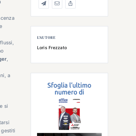
a
scenza
e
L’AUTORE
flussi,
Loris Frezzato
no
ger
,
ni, a
i
e si
tarsi
gestiti