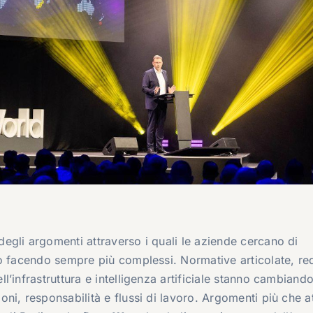
gli argomenti attraverso i quali le aziende cercano di
o facendo sempre più complessi. Normative articolate, req
’infrastruttura e intelligenza artificiale stanno cambiando 
i, responsabilità e flussi di lavoro. Argomenti più che at