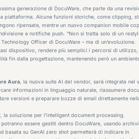
rossima generazione di DocuWare, che parte da una revis
ella piattaforma. Alcune funzioni storiche, come clipping, st
 vengono ripensate, mentre un nuovo companion mobile cop
divisione e notifiche push. “Non si tratta solo di un restyl
& Technology Officer di DocuWare – ma di un’evoluzione.
si dispositivo, rendere più semplici i percorsi di utilizzo,
bilità fin dalla progettazione, mantenendo però un ambient
re Aura
, la nuova suite AI del vendor, sarà integrata nel 
cercare informazioni in linguaggio naturale, riassumere doc
ntare versioni e preparare bozze di email direttamente nell
P
, la soluzione per l’intelligent document processing.
one potranno essere gestiti dentro DocuWare, usando archivi
nd basata su GenAI zero shot permetterà di indicare in