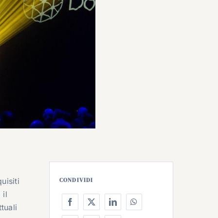
uisiti
CONDIVIDI
il
tuali