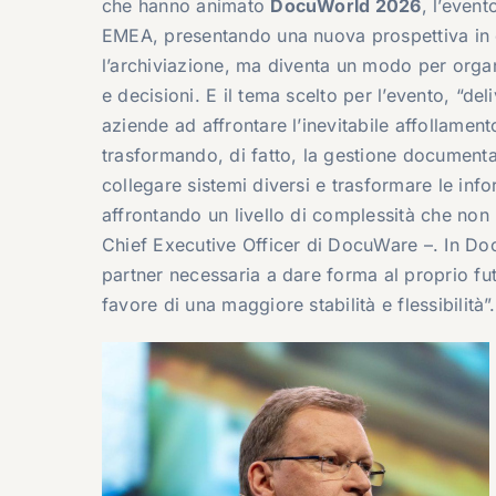
che hanno animato
DocuWorld 2026
, l’event
EMEA, presentando una nuova prospettiva in c
l’archiviazione, ma diventa un modo per org
e decisioni. E il tema scelto per l’evento, “del
aziende ad affrontare l’inevitabile affollament
trasformando, di fatto, la gestione documental
collegare sistemi diversi e trasformare le infor
affrontando un livello di complessità che non 
Chief Executive Officer di DocuWare –. In Do
partner necessaria a dare forma al proprio fut
favore di una maggiore stabilità e flessibilità”.