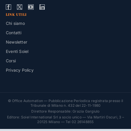
LINK UTILI
Chi siamo
Contatti
Newsletter
Eventi Soiel
Corsi
Privacy Policy
© Office Automation — Pubblicazione Periodica registrata presso il
Tribunale di Milano n. 432 del 22-11-1980
Direttore Responsabile: Grazia Gargiulo
Editore: Soiel International Srl a socio unico — Via Martiri Oscuri, 3 –
20125 Milano — Tel 02 26148855