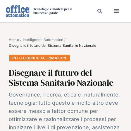
Salta
Tecnologie e modelli per il
al
business digitale
Toggl
contenuto
Navig
SPECIALI
SPECIAL PAPER
Home
Intelligence Automation
Disegnare il futuro del Sistema Sanitario Nazionale
TAVOLE ROTONDE DI REDAZIONE
INTELLIGENCE AUTOMATION
DAL MERCATO
Disegnare il futuro del
CARRIERE
Sistema Sanitario Nazionale
VIDEO
EVENTI
Governance, ricerca, etica e, naturalmente,
tecnologia: tutto questo e molto altro deve
CHI SIAMO
essere messo a fattor comune per
ottimizzare e razionalizzare i processi per
innalzare i livelli di prevenzione, assistenza