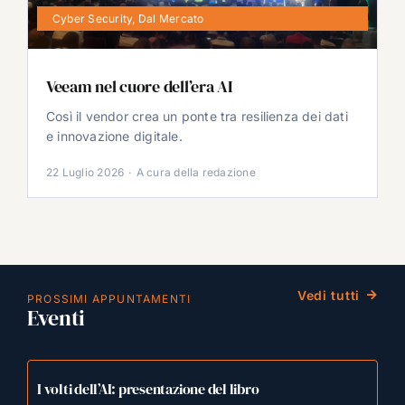
Cyber Security
,
Dal Mercato
Veeam nel cuore dell’era AI
Così il vendor crea un ponte tra resilienza dei dati
e innovazione digitale.
22 Luglio 2026
·
A cura della redazione
Vedi tutti
PROSSIMI APPUNTAMENTI
Eventi
I volti dell’AI: presentazione del libro