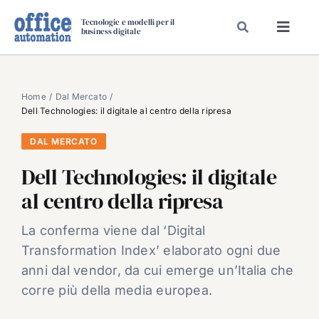
Salta
Tecnologie e modelli per il
al
business digitale
Toggl
contenuto
Navig
SPECIALI
SPECIAL PAPER
Home
Dal Mercato
Dell Technologies: il digitale al centro della ripresa
TAVOLE ROTONDE DI REDAZIONE
DAL MERCATO
DAL MERCATO
Dell Technologies: il digitale
CARRIERE
al centro della ripresa
VIDEO
EVENTI
La conferma viene dal ‘Digital
Transformation Index’ elaborato ogni due
CHI SIAMO
anni dal vendor, da cui emerge un’Italia che
corre più della media europea.