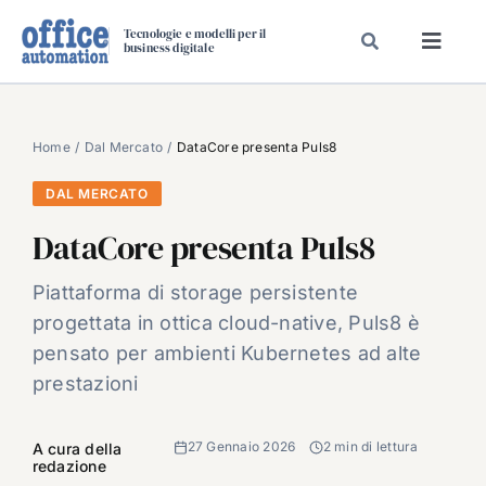
Salta
Tecnologie e modelli per il
al
business digitale
Toggl
contenuto
Navig
SPECIALI
SPECIAL PAPER
Home
Dal Mercato
DataCore presenta Puls8
TAVOLE ROTONDE DI REDAZIONE
DAL MERCATO
DAL MERCATO
DataCore presenta Puls8
CARRIERE
Piattaforma di storage persistente
VIDEO
progettata in ottica cloud-native, Puls8 è
EVENTI
pensato per ambienti Kubernetes ad alte
prestazioni
CHI SIAMO
27 Gennaio 2026
2 min di lettura
A cura della
redazione