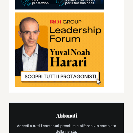
Abbonati
Accedi a tutti i contenuti premium e all’archivio completo
della rivista.