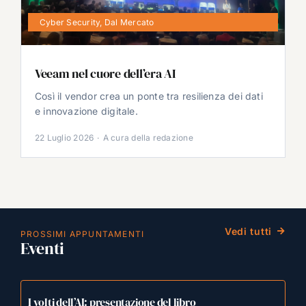
Cyber Security
,
Dal Mercato
Veeam nel cuore dell’era AI
Così il vendor crea un ponte tra resilienza dei dati
e innovazione digitale.
22 Luglio 2026
·
A cura della redazione
Vedi tutti
PROSSIMI APPUNTAMENTI
Eventi
I volti dell’AI: presentazione del libro