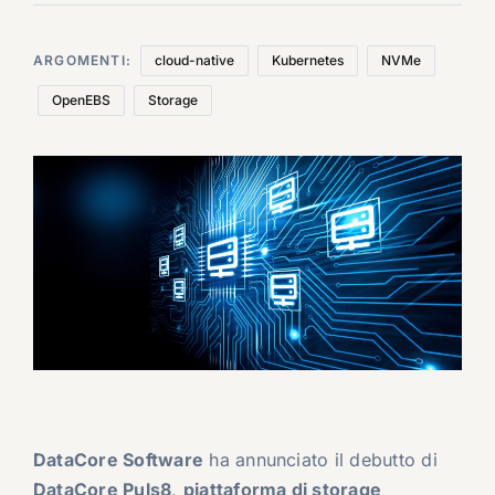
ARGOMENTI:
cloud-native
Kubernetes
NVMe
OpenEBS
Storage
DataCore Software
ha annunciato il debutto di
DataCore Puls8
,
piattaforma di storage