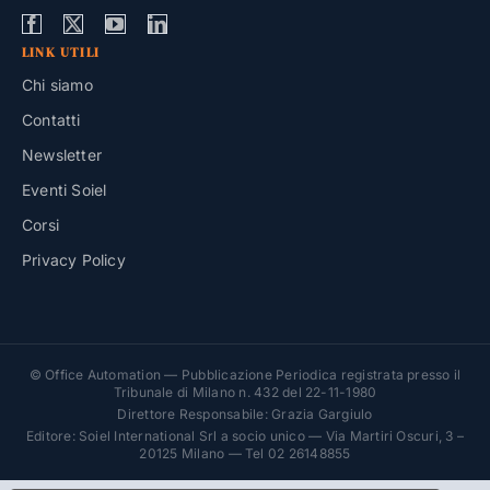
LINK UTILI
Chi siamo
Contatti
Newsletter
Eventi Soiel
Corsi
Privacy Policy
© Office Automation — Pubblicazione Periodica registrata presso il
Tribunale di Milano n. 432 del 22-11-1980
Direttore Responsabile: Grazia Gargiulo
Editore: Soiel International Srl a socio unico — Via Martiri Oscuri, 3 –
20125 Milano — Tel 02 26148855