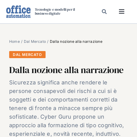
Salta
Tecnologie e modelli per il
al
business digitale
Toggl
contenuto
Navig
SPECIALI
SPECIAL PAPER
Home
Dal Mercato
Dalla nozione alla narrazione
TAVOLE ROTONDE DI REDAZIONE
DAL MERCATO
DAL MERCATO
Dalla nozione alla narrazione
CARRIERE
Sicurezza significa anche rendere le
VIDEO
persone consapevoli dei rischi a cui si è
EVENTI
soggetti e dei comportamenti corretti da
tenere di fronte a minacce sempre più
CHI SIAMO
sofisticate. Cyber Guru propone un
approccio alla formazione di tipo cognitivo,
esperienziale e, novità recente, induttivo.