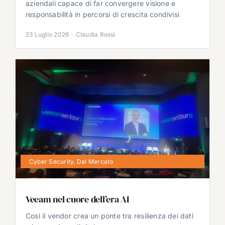
aziendali capace di far convergere visione e
responsabilità in percorsi di crescita condivisi
23 Luglio 2026
·
Claudia Rossi
Cyber Security
,
Dal Mercato
Veeam nel cuore dell’era AI
Così il vendor crea un ponte tra resilienza dei dati