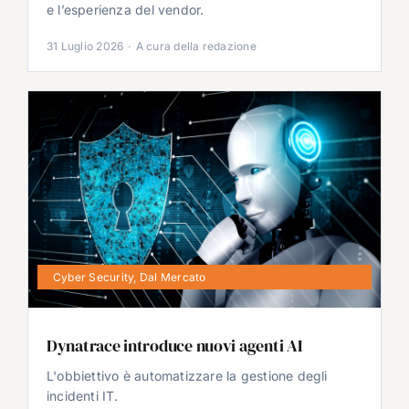
e l’esperienza del vendor.
31 Luglio 2026
·
A cura della redazione
Cyber Security
,
Dal Mercato
Dynatrace introduce nuovi agenti AI
L'obbiettivo è automatizzare la gestione degli
incidenti IT.