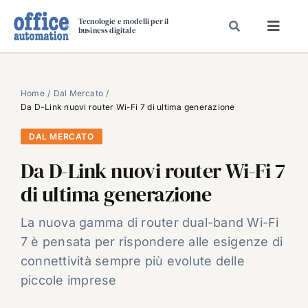
Salta
Tecnologie e modelli per il
al
business digitale
Toggl
contenuto
Navig
SPECIALI
SPECIAL PAPER
Home
Dal Mercato
Da D-Link nuovi router Wi-Fi 7 di ultima generazione
TAVOLE ROTONDE DI REDAZIONE
DAL MERCATO
DAL MERCATO
Da D-Link nuovi router Wi-Fi 7
CARRIERE
di ultima generazione
VIDEO
EVENTI
La nuova gamma di router dual-band Wi-Fi
7 è pensata per rispondere alle esigenze di
CHI SIAMO
connettività sempre più evolute delle
piccole imprese