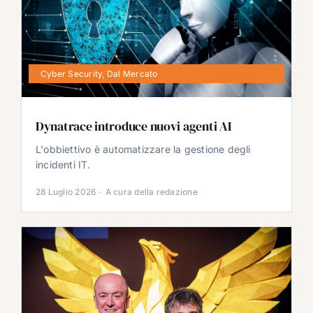
Cyber Security
,
Dal Mercato
Dynatrace introduce nuovi agenti AI
L'obbiettivo è automatizzare la gestione degli
incidenti IT.
28 Luglio 2026
·
A cura della redazione