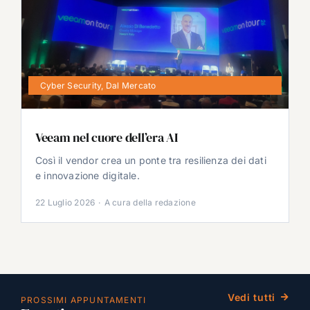
Cyber Security
,
Dal Mercato
Veeam nel cuore dell’era AI
Così il vendor crea un ponte tra resilienza dei dati
e innovazione digitale.
22 Luglio 2026
·
A cura della redazione
Vedi tutti
PROSSIMI APPUNTAMENTI