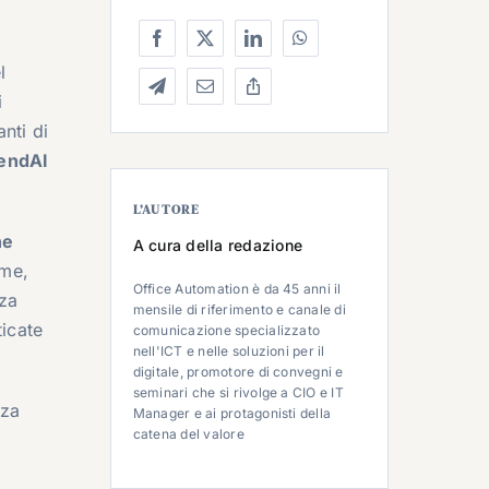
l
i
nti di
rendAI
L’AUTORE
ne
A cura della redazione
ome,
Office Automation è da 45 anni il
nza
mensile di riferimento e canale di
ticate
comunicazione specializzato
nell'ICT e nelle soluzioni per il
digitale, promotore di convegni e
seminari che si rivolge a CIO e IT
nza
Manager e ai protagonisti della
catena del valore