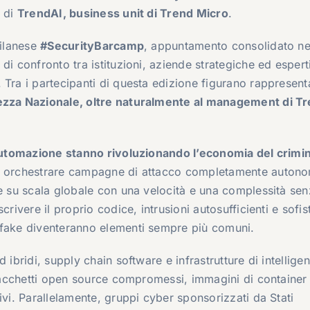
o di
TrendAI, business unit di Trend Micro
.
milanese
#SecurityBarcamp
, appuntamento consolidato ne
di confronto tra istituzioni, aziende strategiche ed espert
Tra i partecipanti di questa edizione figurano rappresenta
rezza Nazionale, oltre naturalmente al management di T
e automazione stanno rivoluzionando l’economia del crimi
di orchestrare campagne di attacco completamente auton
re su scala globale con una velocità e una complessità se
rivere il proprio codice, intrusioni autosufficienti e sofis
pfake diventeranno elementi sempre più comuni.
 ibridi, supply chain software e infrastrutture di intellige
cchetti open source compromessi, immagini di container
ivi. Parallelamente, gruppi cyber sponsorizzati da Stati