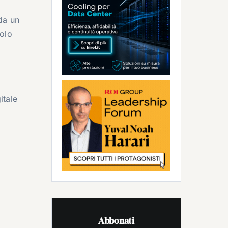
 da un
solo
itale
Abbonati