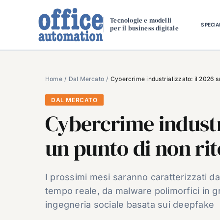
Salta
al
Tecnologie e modelli
SPECIA
per il business digitale
contenuto
Home
Dal Mercato
Cybercrime industrializzato: il 2026 s
DAL MERCATO
Cybercrime industri
un punto di non ri
I prossimi mesi saranno caratterizzati da
tempo reale, da malware polimorfici in gr
ingegneria sociale basata sui deepfake