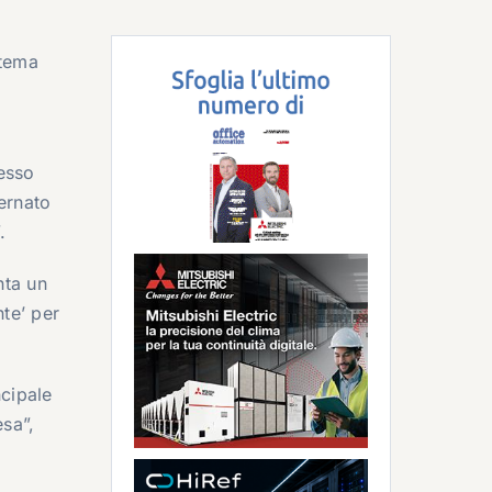
stema
tesso
ernato
.
nta un
te’ per
ncipale
sa”,