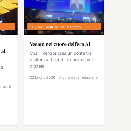
Cyber Security
,
Dal Mercato
Veeam nel cuore dell’era AI
 al
Così il vendor crea un ponte tra
resilienza dei dati e innovazione
digitale.
ad
22 Luglio 2026
·
A cura della redazione
ace di