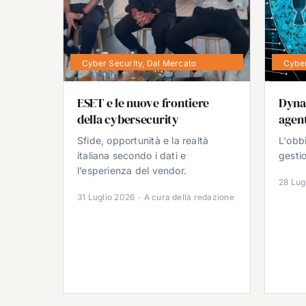
Cyber Security
,
Dal Mercato
Cyber
ESET e le nuove frontiere
Dyna
della cybersecurity
agent
Sfide, opportunità e la realtà
L'obb
italiana secondo i dati e
gestio
l’esperienza del vendor.
28 Lug
31 Luglio 2026
·
A cura della redazione