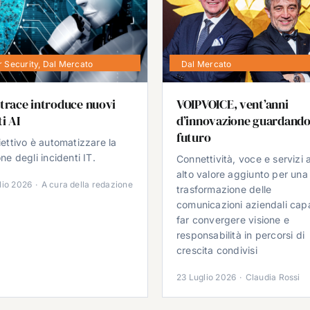
 Security
,
Dal Mercato
Dal Mercato
trace introduce nuovi
VOIPVOICE, vent’anni
i AI
d’innovazione guardando
futuro
iettivo è automatizzare la
ne degli incidenti IT.
Connettività, voce e servizi 
alto valore aggiunto per una
lio 2026
·
A cura della redazione
trasformazione delle
comunicazioni aziendali cap
far convergere visione e
responsabilità in percorsi di
crescita condivisi
23 Luglio 2026
·
Claudia Rossi