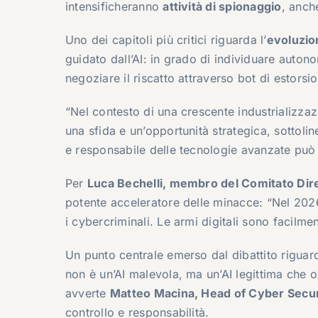
intensificheranno
attività di spionaggio
, anch
Uno dei capitoli più critici riguarda l’
evoluzio
guidato dall’AI: in grado di individuare autono
negoziare il riscatto attraverso bot di estorsi
“Nel contesto di una crescente industrializzazi
una sfida e un’opportunità strategica, sottoli
e responsabile delle tecnologie avanzate può ga
Per
Luca Bechelli, membro del Comitato Diret
potente acceleratore delle minacce: “Nel 2026
i cybercriminali. Le armi digitali sono facilmen
Un punto centrale emerso dal dibattito riguarda 
non è un’AI malevola, ma un’AI legittima ch
avverte
Matteo Macina, Head of Cyber Secur
controllo e responsabilità.