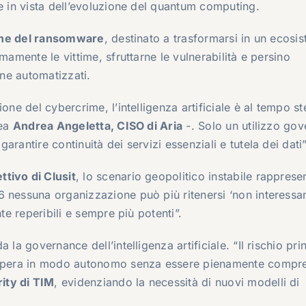
e in vista dell’evoluzione del quantum computing.
ne del ransomware
, destinato a trasformarsi in un ecosi
mamente le vittime, sfruttarne le vulnerabilità e persino
one automatizzati.
one del cybercrime, l’intelligenza artificiale è al tempo s
nea
Andrea Angeletta, CISO di Aria
-. Solo un utilizzo gov
rantire continuità dei servizi essenziali e tutela dei dati”
tivo di Clusit
, lo scenario geopolitico instabile rapprese
 nessuna organizzazione può più ritenersi ‘non interessan
te reperibili e sempre più potenti”.
la governance dell’intelligenza artificiale. “Il rischio pri
e opera in modo autonomo senza essere pienamente compre
ity di TIM
, evidenziando la necessità di nuovi modelli di