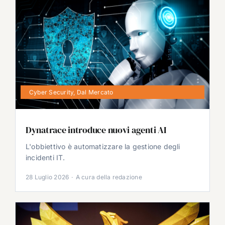
Cyber Security
,
Dal Mercato
Dynatrace introduce nuovi agenti AI
L'obbiettivo è automatizzare la gestione degli
incidenti IT.
28 Luglio 2026
·
A cura della redazione