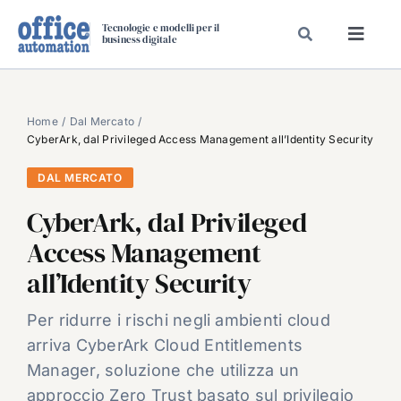
Salta
Tecnologie e modelli per il
al
business digitale
Toggl
contenuto
Navig
SPECIALI
SPECIAL PAPER
Home
Dal Mercato
CyberArk, dal Privileged Access Management all’Identity Security
TAVOLE ROTONDE DI REDAZIONE
DAL MERCATO
DAL MERCATO
CyberArk, dal Privileged
CARRIERE
Access Management
VIDEO
all’Identity Security
EVENTI
CHI SIAMO
Per ridurre i rischi negli ambienti cloud
arriva CyberArk Cloud Entitlements
Manager, soluzione che utilizza un
approccio Zero Trust basato sul privilegio