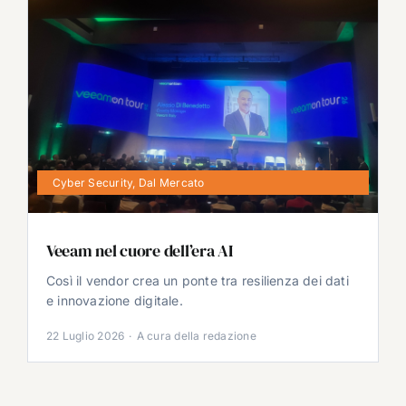
Cyber Security
,
Dal Mercato
Veeam nel cuore dell’era AI
Così il vendor crea un ponte tra resilienza dei dati
e innovazione digitale.
22 Luglio 2026
·
A cura della redazione