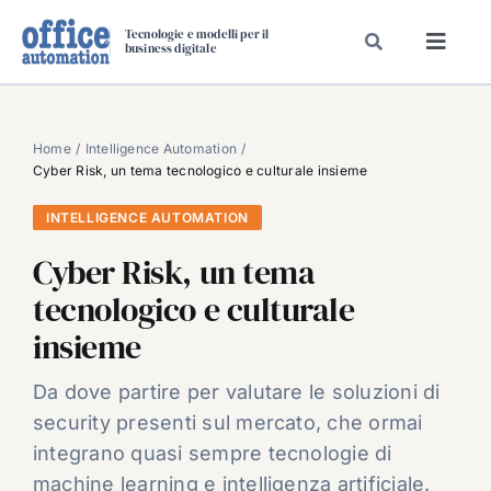
Salta
Tecnologie e modelli per il
al
business digitale
Toggl
contenuto
Navig
SPECIALI
SPECIAL PAPER
Home
Intelligence Automation
Cyber Risk, un tema tecnologico e culturale insieme
TAVOLE ROTONDE DI REDAZIONE
INTELLIGENCE AUTOMATION
DAL MERCATO
Cyber Risk, un tema
CARRIERE
tecnologico e culturale
VIDEO
insieme
EVENTI
CHI SIAMO
Da dove partire per valutare le soluzioni di
security presenti sul mercato, che ormai
integrano quasi sempre tecnologie di
machine learning e intelligenza artificiale.