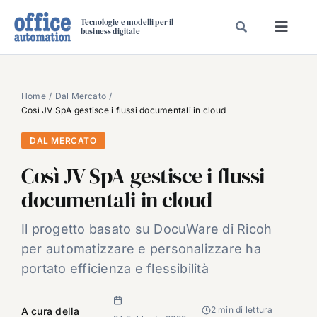
Salta
Tecnologie e modelli per il
al
business digitale
Toggl
contenuto
Navig
SPECIALI
SPECIAL PAPER
Home
Dal Mercato
Così JV SpA gestisce i flussi documentali in cloud
TAVOLE ROTONDE DI REDAZIONE
DAL MERCATO
DAL MERCATO
Così JV SpA gestisce i flussi
CARRIERE
documentali in cloud
VIDEO
EVENTI
Il progetto basato su DocuWare di Ricoh
per automatizzare e personalizzare ha
CHI SIAMO
portato efficienza e flessibilità
2 min di lettura
A cura della