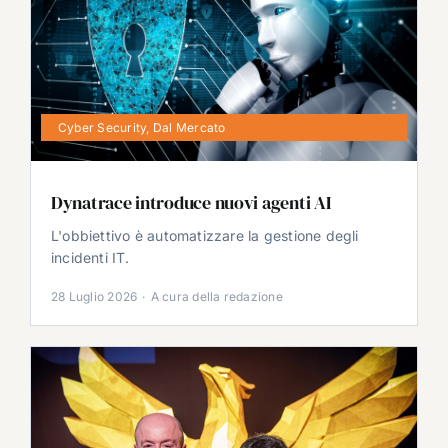
Cyber Security
,
Dal Mercato
Dynatrace introduce nuovi agenti AI
L'obbiettivo è automatizzare la gestione degli
incidenti IT.
28 Luglio 2026
·
A cura della redazione