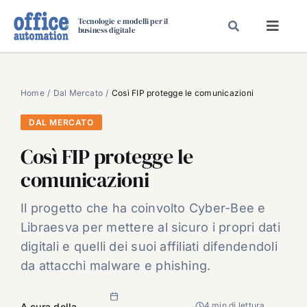
Salta
Tecnologie e modelli per il
al
business digitale
Toggl
contenuto
Navig
SPECIALI
SPECIAL PAPER
Home
Dal Mercato
Così FIP protegge le comunicazioni
TAVOLE ROTONDE DI REDAZIONE
DAL MERCATO
DAL MERCATO
Così FIP protegge le
CARRIERE
comunicazioni
VIDEO
Il progetto che ha coinvolto Cyber-Bee e
EVENTI
Libraesva per mettere al sicuro i propri dati
CHI SIAMO
digitali e quelli dei suoi affiliati difendendoli
da attacchi malware e phishing.
4 min di lettura
A cura della