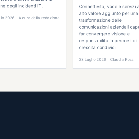
ne degli incidenti IT.
Connettività, voce e servizi 
alto valore aggiunto per una
lio 2026
·
A cura della redazione
trasformazione delle
comunicazioni aziendali cap
far convergere visione e
responsabilità in percorsi di
crescita condivisi
23 Luglio 2026
·
Claudia Rossi