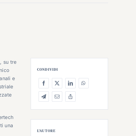
, su
tre
nico
CONDIVIDI
anali e
triale
izzate
ertech
ti una
L’AUTORE