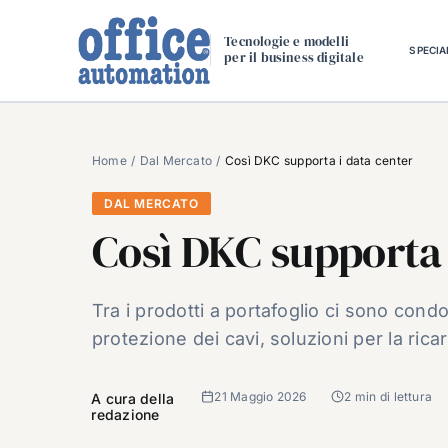
Salta
al
Tecnologie e modelli
SPECIA
per il business digitale
contenuto
Home
Dal Mercato
Così DKC supporta i data center
DAL MERCATO
Così DKC supporta 
Tra i prodotti a portafoglio ci sono condo
protezione dei cavi, soluzioni per la rica
21 Maggio 2026
2 min di lettura
A cura della
redazione