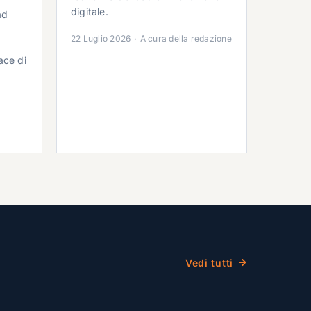
digitale.
ad
22 Luglio 2026
·
A cura della redazione
ace di
Vedi tutti