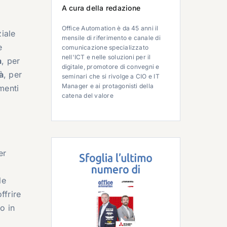
A cura della redazione
Office Automation è da 45 anni il
iale
mensile di riferimento e canale di
e
comunicazione specializzato
nell'ICT e nelle soluzioni per il
à
, per
digitale, promotore di convegni e
à
, per
seminari che si rivolge a CIO e IT
Manager e ai protagonisti della
menti
catena del valore
er
le
offrire
o in