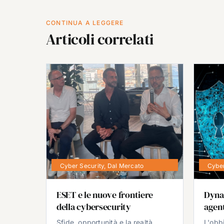
CONTINUA A LEGGERE
Articoli correlati
Cyber Security
,
Dal Mercato
Cyber
ESET e le nuove frontiere
Dyna
della cybersecurity
agent
Sfide, opportunità e la realtà
L'obb