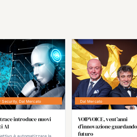
 Security
,
Dal Mercato
Dal Mercato
trace introduce nuovi
VOIPVOICE, vent’anni
i AI
d’innovazione guardando
futuro
iettivo è automatizzare la