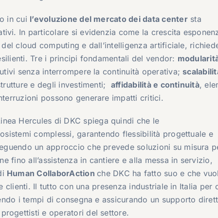
o in cui
l
’evoluzione
del mercato
dei data center
sta
ivi. In particolare si evidenzia come l
a crescita esponenz
del cloud computing e dall’intelligenza artificiale, richied
ilienti.
T
re
i
principi fondamentali
del vendor
:
modularit
lutivi senza interrompere la continuità operativa;
scalabilit
trutture e degli investimenti;
affidabilità e continuità
, ele
nterruzioni possono generare impatti critici.
Linea Hercules di DKC
spiega quindi che le
cosistemi complessi, garantendo flessibilità progettuale e
eguendo un approccio che prevede
soluzioni su misura p
ne fino all’assistenza in cantiere e alla messa in servizio,
di
Human CollaborAction
che DKC
ha fatto suo e che vuo
e clienti.
Il tutto con una
presenza industriale in Italia
per
ucendo i tempi di consegna e assicurando un supporto dirett
rogettisti e operatori del settore.