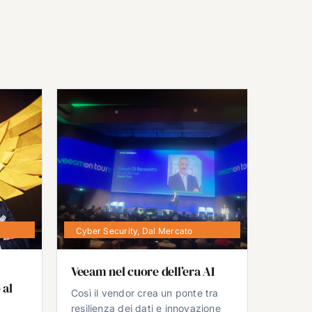
Cyber Security
,
Dal Mercato
Veeam nel cuore dell’era AI
 al
Così il vendor crea un ponte tra
resilienza dei dati e innovazione